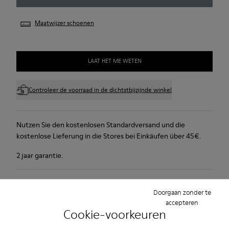
Maatwijzer schoenen
LAAT HET ME WETEN
Controleer de voorraad in de dichtstbijzijnde winkel
Nutzen Sie den kostenlosen Standardversand und die
kostenlose Lieferung in die Stores bei Einkäufen über 45€.
2 jaar garantie.
Productverzorging
Doorgaan zonder te
accepteren
Cookie-voorkeuren