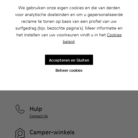
We gebruiken onze eigen cookies en die van derden
voor analytische doeleinden en om u gepersonaliseerde
Uitverkoop: krijg 10% extra korting
reclame te tonen op basis van een profiel van uw
Ja, dat klopt. Als lid van onze community krijg je exclusieve
surfgedrag (bijv. bezochte pagina's). Meer informatie en
voordelen zoals kortingen, vroege toegang, uitnodigingen voor
het instellen van uw voorkeuren vindt u in het
Cookies
events en nog veel, veel meer.
beleid
.
Kom erbij
Accepteren en Sluiten
Beheer cookies
Nederland
/
Nederlands
Hulp
Contact Us
Camper-winkels