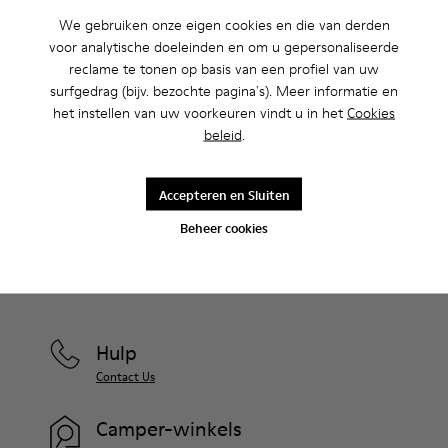
We gebruiken onze eigen cookies en die van derden
voor analytische doeleinden en om u gepersonaliseerde
Uitverkoop: krijg 10% extra korting
reclame te tonen op basis van een profiel van uw
Ja, dat klopt. Als lid van onze community krijg je exclusieve
surfgedrag (bijv. bezochte pagina's). Meer informatie en
voordelen zoals kortingen, vroege toegang, uitnodigingen voor
het instellen van uw voorkeuren vindt u in het
Cookies
events en nog veel, veel meer.
beleid
.
Kom erbij
Accepteren en Sluiten
Beheer cookies
Nederland
/
Nederlands
Hulp
Contact Us
Camper-winkels