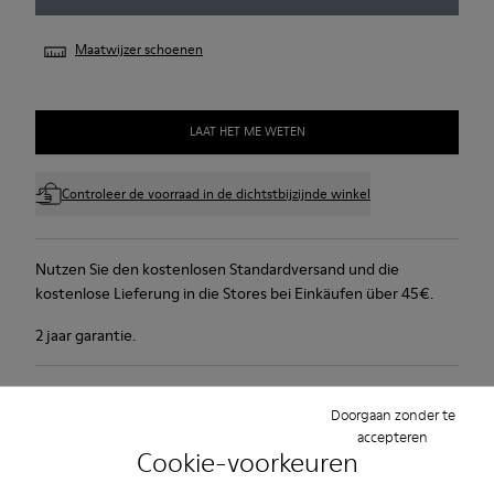
Maatwijzer schoenen
LAAT HET ME WETEN
Controleer de voorraad in de dichtstbijzijnde winkel
Nutzen Sie den kostenlosen Standardversand und die
kostenlose Lieferung in die Stores bei Einkäufen über 45€.
2 jaar garantie.
Productverzorging
Doorgaan zonder te
accepteren
Cookie-voorkeuren