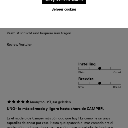
Smal
Breed
Beheer cookies
·
Anonymous
3 jaar geleden
Bequem
Passt ist schlicht und bequem zum tragen
Review Vertalen
Instelling
Klein
Groot
Breedte
Smal
Breed
·
Anonymous
3 jaar geleden
UNO- lo más cómodo y ligero hasta ahora de CAMPER.
Es el modelo de Camper más cómodo que hay!! Es como llevar unas
zapatillas de andar por casa. Hasta que apareció el más cómodo era el
modelo Courb. Lamentablemente el Courb se ha dejado de fabricar y ...