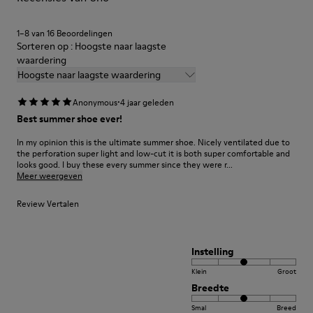
onderhoud vind je in onze
Shoe Care Guide
.
1–8 van 16 Beoordelingen
Sorteren op : Hoogste naar laagste
waardering
Hoogste naar laagste waardering
·
Anonymous
4 jaar geleden
Best summer shoe ever!
In my opinion this is the ultimate summer shoe. Nicely ventilated due to
the perforation super light and low-cut it is both super comfortable and
looks good. I buy these every summer since they were r...
Meer weergeven
Review Vertalen
Instelling
Klein
Groot
Breedte
Smal
Breed