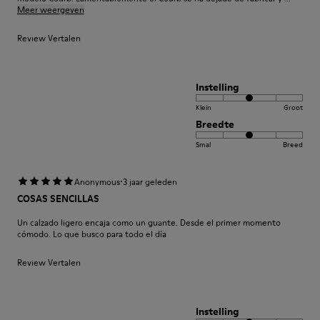
Meer weergeven
Review Vertalen
Instelling
Klein
Groot
Breedte
Smal
Breed
·
Anonymous
3 jaar geleden
COSAS SENCILLAS
Un calzado ligero encaja como un guante. Desde el primer momento
cómodo. Lo que busco para todo el día
Review Vertalen
Instelling