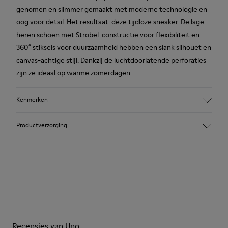
genomen en slimmer gemaakt met moderne technologie en
oog voor detail. Het resultaat: deze tijdloze sneaker. De lage
heren schoen met Strobel-constructie voor flexibiliteit en
360° stiksels voor duurzaamheid hebben een slank silhouet en
canvas-achtige stijl. Dankzij de luchtdoorlatende perforaties
zijn ze ideaal op warme zomerdagen.
Kenmerken
Hoofd materiaal: Zacht leer met textuur
Productverzorging
Kleur: blauw
Ongelofelijk flexibel.
Gecertificeerd door de Leather Working Group
Geen voering: Ademend vermogen
Onze schoenen worden vervaardigd van zorgvuldig
Voering: 55 % Kalfsleer 35 % Katoen - 10 % Stof (60% Nylon -
geselecteerde premium materialen. Gebruik van de juiste
40% PU)
schoenverzorgingsproducten biedt bescherming en zorgt dat
ze langer meegaan.
Recensies van Uno
Gedetailleerde instructies over schoenverzorging en