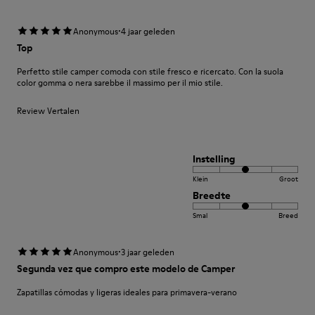
·
Anonymous
4 jaar geleden
Top
Perfetto stile camper comoda con stile fresco e ricercato. Con la suola
color gomma o nera sarebbe il massimo per il mio stile.
Review Vertalen
Instelling
Klein
Groot
Breedte
Smal
Breed
·
Anonymous
3 jaar geleden
Segunda vez que compro este modelo de Camper
Zapatillas cómodas y ligeras ideales para primavera-verano