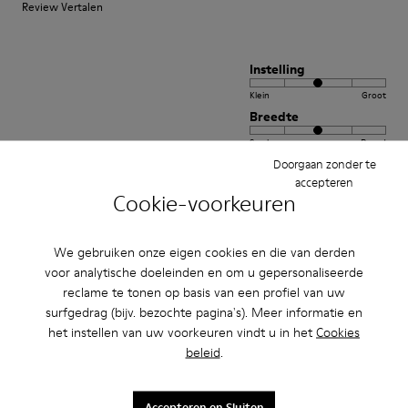
Review Vertalen
Instelling
Klein
Groot
Breedte
Smal
Breed
Doorgaan zonder te
accepteren
·
Anonymous
3 jaar geleden
Cookie-voorkeuren
Quality and stylish and a bit different.
These are quality comfortable shoes and well made
We gebruiken onze eigen cookies en die van derden
voor analytische doeleinden en om u gepersonaliseerde
Review Vertalen
reclame te tonen op basis van een profiel van uw
surfgedrag (bijv. bezochte pagina's). Meer informatie en
het instellen van uw voorkeuren vindt u in het
Cookies
Instelling
beleid
.
Klein
Groot
Breedte
Accepteren en Sluiten