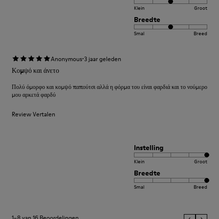
Klein
Groot
Breedte
Smal
Breed
·
Anonymous
3 jaar geleden
Κομψό και άνετο
Πολύ όμορφο και κομψό παπούτσι αλλά η φόρμα του είναι φαρδιά και το νούμερο
μου αρκετά φαρδύ
Review Vertalen
Instelling
Klein
Groot
Breedte
Smal
Breed
1–8 van 16 Beoordelingen