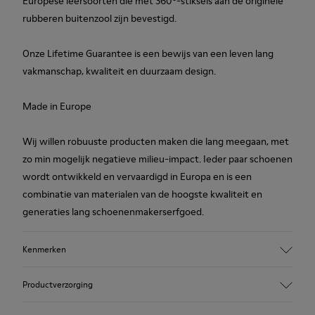
Europese leersoorten die met 360º-stiksels aan de originele
rubberen buitenzool zijn bevestigd.
Onze Lifetime Guarantee is een bewijs van een leven lang
vakmanschap, kwaliteit en duurzaam design.
Made in Europe
Wij willen robuuste producten maken die lang meegaan, met
zo min mogelijk negatieve milieu-impact. Ieder paar schoenen
wordt ontwikkeld en vervaardigd in Europa en is een
combinatie van materialen van de hoogste kwaliteit en
generaties lang schoenenmakerserfgoed.
Kenmerken
Bovenwerk
Productverzorging
100,0% kalfsleer
Kleur