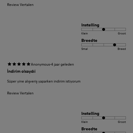
Review Vertalen
Instelling
Klein
Groot
Breedte
Smal
Breed
·
Anonymous
4 jaar geleden
İndirim olsaydıi
Süper yine alışveriş yaparken indirim istiyorum
Review Vertalen
Instelling
Klein
Groot
Breedte