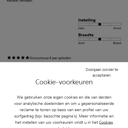
Review Vertalen
Instelling
Klein
Groot
Breedte
Smal
Breed
·
Anonymous
4 jaar geleden
Pelotas excelentes
Doorgaan zonder te
Es un calzado perfecto para muchas ocasiones cómodo y elegante
accepteren
Cookie-voorkeuren
Review Vertalen
We gebruiken onze eigen cookies en die van derden
voor analytische doeleinden en om u gepersonaliseerde
Instelling
reclame te tonen op basis van een profiel van uw
Klein
Groot
surfgedrag (bijv. bezochte pagina's). Meer informatie en
Breedte
het instellen van uw voorkeuren vindt u in het
Cookies