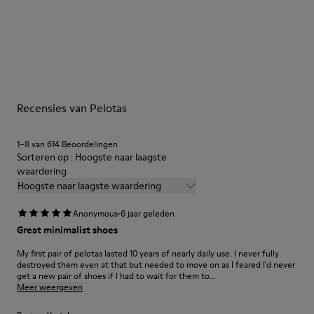
Multicolor
Buitenzool/Kenmerken
Onze schoenen worden vervaardigd van zorgvuldig
Rubberen buitenzool
geselecteerde premium materialen. Gebruik van de juiste
Binnenzool
schoenverzorgingsproducten biedt bescherming en zorgt dat
PU-voetbed
ze langer meegaan.
Voering
67,92% kalfsleer, 32,08% gerecycled PET
Recensies van Pelotas
Gedetailleerde instructies over schoenverzorging en
onderhoud vind je in onze
Shoe Care Guide
.
1–8 van 614 Beoordelingen
Sorteren op : Hoogste naar laagste
waardering
Hoogste naar laagste waardering
·
Anonymous
6 jaar geleden
Great minimalist shoes
My first pair of pelotas lasted 10 years of nearly daily use. I never fully
destroyed them even at that but needed to move on as I feared I'd never
get a new pair of shoes if I had to wait for them to...
Meer weergeven