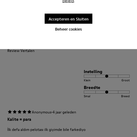
beleid
.
Smal
Breed
·
Anonymous
4 jaar geleden
Accepteren en Sluiten
Perfekt
Beheer cookies
Es ist mein dritter Pelotas-Schuh der perfekt sitzt und Halt bietet.
Allerdings: Das Schnürsenkel-System ist etwas gewöhnungsbedürftig.
Review Vertalen
Instelling
Klein
Groot
Breedte
Smal
Breed
·
Anonymous
4 jaar geleden
Kalite = para
İlk defa aldım pelotası ilk giyimde bile farkediyo