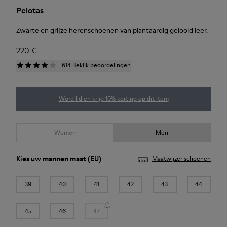
Pelotas
Zwarte en grijze herenschoenen van plantaardig gelooid leer.
220 €
614 Bekijk beoordelingen
Word lid en krijg 10% korting op dit item
Women
Men
Kies uw
mannen maat
(EU)
Maatwijzer schoenen
39
40
41
42
43
44
45
46
47