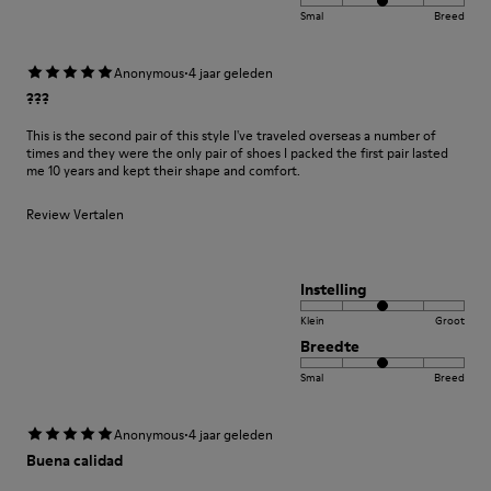
Smal
Breed
·
Anonymous
4 jaar geleden
???
This is the second pair of this style I've traveled overseas a number of
times and they were the only pair of shoes I packed the first pair lasted
me 10 years and kept their shape and comfort.
Review Vertalen
Instelling
Klein
Groot
Breedte
Smal
Breed
·
Anonymous
4 jaar geleden
Buena calidad