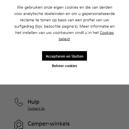
We gebruiken onze eigen cookies en die van derden
voor analytische doeleinden en om u gepersonaliseerde
Uitverkoop: krijg 10% extra korting
reclame te tonen op basis van een profiel van uw
Ja, dat klopt. Als lid van onze community krijg je exclusieve
surfgedrag (bijv. bezochte pagina's). Meer informatie en
voordelen zoals kortingen, vroege toegang, uitnodigingen voor
het instellen van uw voorkeuren vindt u in het
Cookies
events en nog veel, veel meer.
beleid
.
Kom erbij
Accepteren en Sluiten
Beheer cookies
Nederland
/
Nederlands
Hulp
Contact Us
Camper-winkels