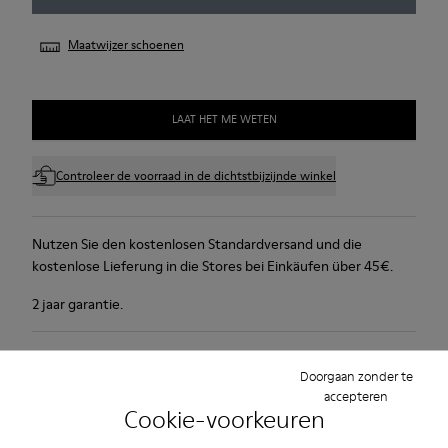
Maatwijzer schoenen
LAAT HET ME WETEN
Controleer de voorraad in de dichtstbijzijnde winkel
Nutzen Sie den kostenlosen Standardversand und die
kostenlose Lieferung in die Stores bei Einkäufen über 45€.
2 jaar garantie.
Productverzorging
Doorgaan zonder te
accepteren
Cookie-voorkeuren