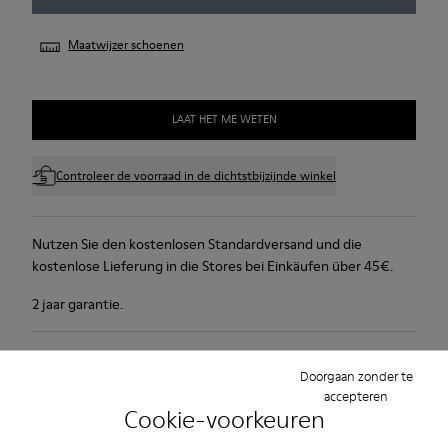
Maatwijzer schoenen
LAAT HET ME WETEN
Controleer de voorraad in de dichtstbijzijnde winkel
Nutzen Sie den kostenlosen Standardversand und die
kostenlose Lieferung in die Stores bei Einkäufen über 45€.
2 jaar garantie.
Productverzorging
Doorgaan zonder te
accepteren
Cookie-voorkeuren