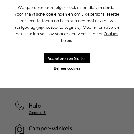
We gebruiken onze eigen cookies en die van derden
voor analytische doeleinden en om u gepersonaliseerde
Uitverkoop: krijg 10% extra korting
reclame te tonen op basis van een profiel van uw
Ja, dat klopt. Als lid van onze community krijg je exclusieve
surfgedrag (bijv. bezochte pagina's). Meer informatie en
voordelen zoals kortingen, vroege toegang, uitnodigingen voor
het instellen van uw voorkeuren vindt u in het
Cookies
events en nog veel, veel meer.
beleid
.
Kom erbij
Accepteren en Sluiten
Beheer cookies
Nederland
/
Nederlands
Hulp
Contact Us
Camper-winkels