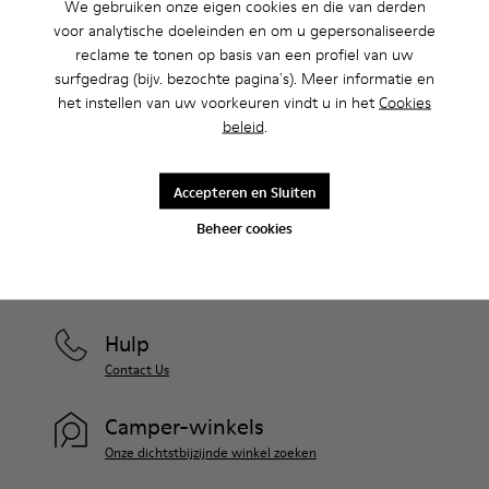
We gebruiken onze eigen cookies en die van derden
Uitverkoop: krijg 10% extra korting
voor analytische doeleinden en om u gepersonaliseerde
Ja, dat klopt. Als lid van onze community krijg je exclusieve
reclame te tonen op basis van een profiel van uw
voordelen zoals kortingen, vroege toegang, uitnodigingen voor
surfgedrag (bijv. bezochte pagina's). Meer informatie en
events en nog veel, veel meer.
het instellen van uw voorkeuren vindt u in het
Cookies
beleid
.
Kom erbij
Accepteren en Sluiten
Beheer cookies
België
/
Nederlands
Hulp
Contact Us
Camper-winkels
Onze dichtstbijzijnde winkel zoeken