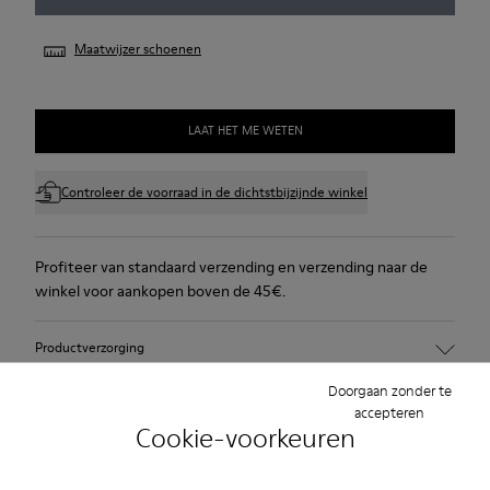
Maatwijzer schoenen
LAAT HET ME WETEN
Controleer de voorraad in de dichtstbijzijnde winkel
Profiteer van standaard verzending en verzending naar de
winkel voor aankopen boven de 45€.
Productverzorging
Doorgaan zonder te
accepteren
Cookie-voorkeuren