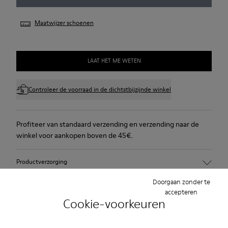
Maatwijzer schoenen
LAAT HET ME WETEN
Controleer de voorraad in de dichtstbijzijnde winkel
Profiteer van standaard verzending en verzending naar de
winkel voor aankopen boven de 45€.
Productverzorging
Doorgaan zonder te
accepteren
Cookie-voorkeuren