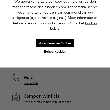
We gebruiken onze eigen cookies en die van derden
Uitverkoop: krijg 10% extra korting
voor analytische doeleinden en om u gepersonaliseerde
Ja, dat klopt. Als lid van onze community krijg je exclusieve
reclame te tonen op basis van een profiel van uw
voordelen zoals kortingen, vroege toegang, uitnodigingen voor
surfgedrag (bijv. bezochte pagina's). Meer informatie en
events en nog veel, veel meer.
het instellen van uw voorkeuren vindt u in het
Cookies
beleid
.
Kom erbij
Accepteren en Sluiten
Beheer cookies
België
/
Nederlands
Hulp
Contact Us
Camper-winkels
Onze dichtstbijzijnde winkel zoeken