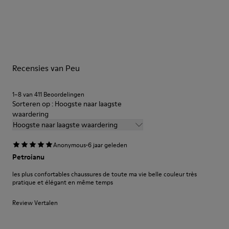
Outsole/Features
Onze schoenen worden vervaardigd van zorgvuldig
BRIDGE® XTRAGRIP rubberen buitenzool
geselecteerde premium materialen. Gebruik van de juiste
Elastische veters voor een gemakkelijke pasvorm
schoenverzorgingsproducten biedt bescherming en zorgt dat
Technology
ze langer meegaan.
Podoactiva-gecertificeerd
Insole
Recensies van Peu
Gedetailleerde instructies over schoenverzorging en
EVA-voetbed
onderhoud vind je in onze
Shoe Care Guide
.
Lining
1–8 van 411 Beoordelingen
55,02% kalfsleer, 44,98% gerecycled PET
Sorteren op : Hoogste naar laagste
waardering
Hoogste naar laagste waardering
·
Anonymous
6 jaar geleden
Petroianu
les plus confortables chaussures de toute ma vie belle couleur très
pratique et élégant en même temps
Review Vertalen