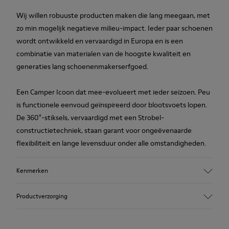
Wij willen robuuste producten maken die lang meegaan, met
zo min mogelijk negatieve milieu-impact. Ieder paar schoenen
wordt ontwikkeld en vervaardigd in Europa en is een
combinatie van materialen van de hoogste kwaliteit en
generaties lang schoenenmakerserfgoed.
Een Camper Icoon dat mee-evolueert met ieder seizoen. Peu
is functionele eenvoud geïnspireerd door blootsvoets lopen.
De 360°-stiksels, vervaardigd met een Strobel-
constructietechniek, staan garant voor ongeëvenaarde
flexibiliteit en lange levensduur onder alle omstandigheden.
Kenmerken
Upper
Productverzorging
100 % kalfsleer
Color
Bruin