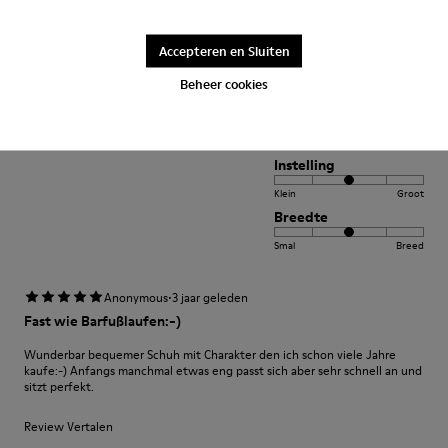
Excelente
Accepteren en Sluiten
Muy comodo excelente compra me gusto
Beheer cookies
Review Vertalen
Instelling
Klein
Groot
Breedte
Smal
Breed
·
Anonymous
3 jaar geleden
Fast wie Barfußlaufen:-)
Wunderbar bequemer Schuh mit Charakter den ich schon viele Jahre
kaufe:-) Anfangs manchmal etwas eng passt sich aber sehr schnell an und
sitzt perfekt.
Review Vertalen