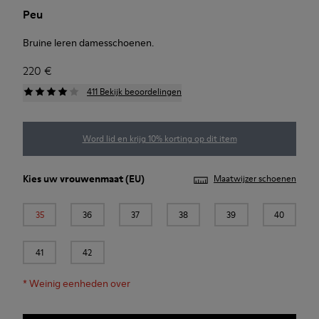
Peu
Bruine leren damesschoenen.
220 €
411 Bekijk beoordelingen
Word lid en krijg 10% korting op dit item
Kies uw
vrouwenmaat
(EU)
Maatwijzer schoenen
35
36
37
38
39
40
41
42
*
Weinig eenheden over