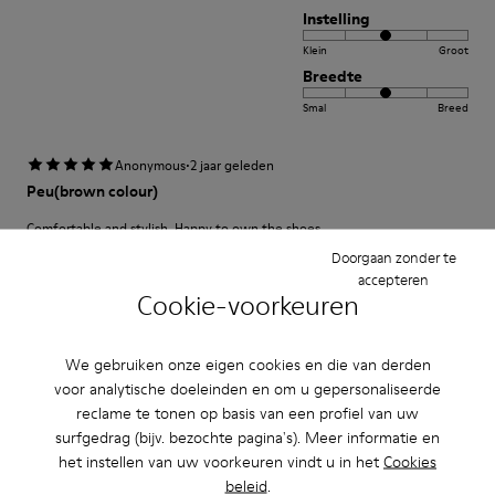
Instelling
Klein
Groot
Breedte
Smal
Breed
·
Anonymous
2 jaar geleden
Peu(brown colour)
Comfortable and stylish. Happy to own the shoes.
Doorgaan zonder te
Review Vertalen
accepteren
Cookie-voorkeuren
Instelling
We gebruiken onze eigen cookies en die van derden
Klein
Groot
voor analytische doeleinden en om u gepersonaliseerde
Breedte
reclame te tonen op basis van een profiel van uw
surfgedrag (bijv. bezochte pagina's). Meer informatie en
Smal
Breed
het instellen van uw voorkeuren vindt u in het
Cookies
beleid
.
·
Anonymous
3 jaar geleden