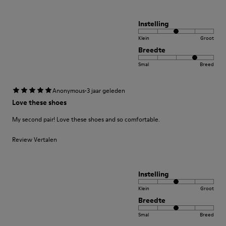
Instelling
Klein
Groot
Breedte
Smal
Breed
·
Anonymous
3 jaar geleden
Love these shoes
My second pair! Love these shoes and so comfortable.
Review Vertalen
Instelling
Klein
Groot
Breedte
Smal
Breed