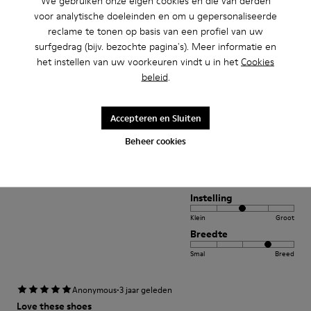
We gebruiken onze eigen cookies en die van derden
Breedte
voor analytische doeleinden en om u gepersonaliseerde
Smal
Breed
reclame te tonen op basis van een profiel van uw
surfgedrag (bijv. bezochte pagina's). Meer informatie en
·
het instellen van uw voorkeuren vindt u in het
Cookies
Anonymous
3 jaar geleden
beleid
.
Fast wie Barfußlaufen:-)
Wunderbar bequemer Schuh mit Charakter den ich schon viele Jahre
kaufe:-) Anfangs manchmal etwas eng passt sich aber sehr schnell an und
Accepteren en Sluiten
sitzt perfekt.
Beheer cookies
Review Vertalen
Instelling
Klein
Groot
Breedte
Smal
Breed
·
Anonymous
3 jaar geleden
Love these shoes