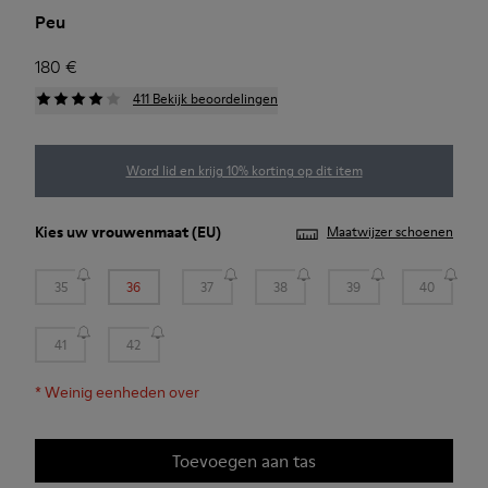
Peu
180 €
411 Bekijk beoordelingen
Word lid en krijg 10% korting op dit item
Kies uw
vrouwenmaat
(EU)
Maatwijzer schoenen
35
36
37
38
39
40
41
42
*
Weinig eenheden over
Toevoegen aan tas