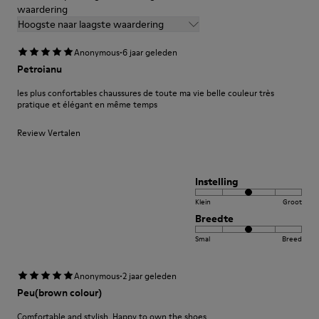
waardering
Hoogste naar laagste waardering
·
Anonymous
6 jaar geleden
Petroianu
les plus confortables chaussures de toute ma vie belle couleur très
pratique et élégant en même temps
Review Vertalen
Instelling
Klein
Groot
Breedte
Smal
Breed
·
Anonymous
2 jaar geleden
Peu(brown colour)
Comfortable and stylish. Happy to own the shoes.