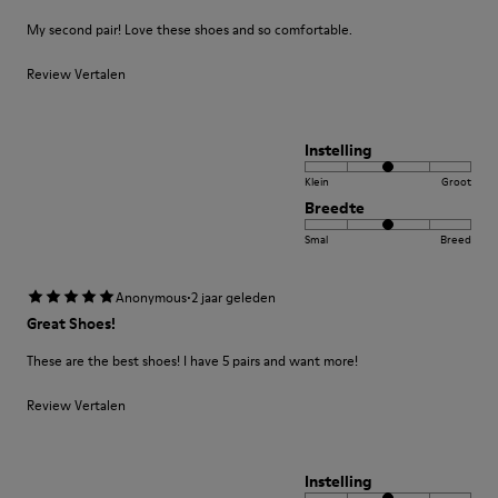
My second pair! Love these shoes and so comfortable.
Review Vertalen
Instelling
Klein
Groot
Breedte
Smal
Breed
·
Anonymous
2 jaar geleden
Great Shoes!
These are the best shoes! I have 5 pairs and want more!
Review Vertalen
Instelling