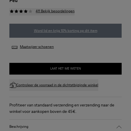
Peu
411 Bekijk beoordelingen
Word lid en krijg 10% korting op dit item
Maatwijzer schoenen
LAAT HET ME WETEN
Controleer de voorraad in de dichtstbijzijnde winkel
Profiteer van standaard verzending en verzending naar de
winkel voor aankopen boven de 45€.
Beschrijving