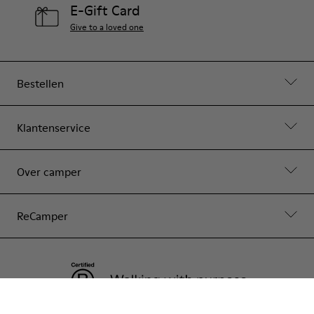
E-Gift Card
Give to a loved one
Bestellen
Klantenservice
Over camper
ReCamper