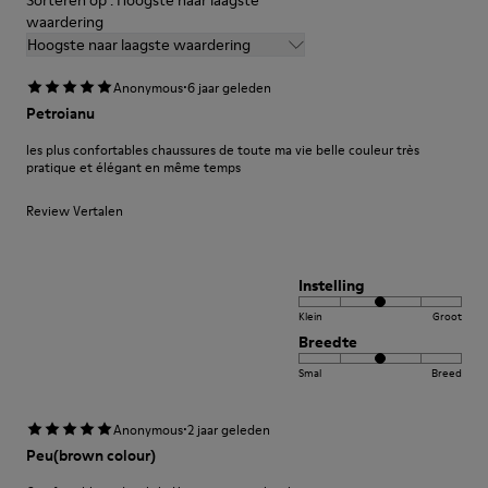
waardering
Hoogste naar laagste waardering
·
Anonymous
6 jaar geleden
Petroianu
les plus confortables chaussures de toute ma vie belle couleur très
pratique et élégant en même temps
Review Vertalen
Instelling
Klein
Groot
Breedte
Smal
Breed
·
Anonymous
2 jaar geleden
Peu(brown colour)