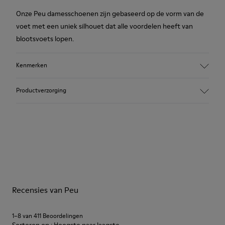
Onze Peu damesschoenen zijn gebaseerd op de vorm van de
voet met een uniek silhouet dat alle voordelen heeft van
blootsvoets lopen.
Kenmerken
Nubuck
Productverzorging
Kleur: bruin
Stiksels rondom: meer duurzaamheid.
Elastische veters
Buitenzool: TPU
Onze schoenen worden vervaardigd van zorgvuldig
Gemaakt van gerecyclede materialen met sterke slijtvastheid
geselecteerde premium materialen. Gebruik van de juiste
en duurzaamheid.
schoenverzorgingsproducten biedt bescherming en zorgt dat
Voering: 59 % Stof (60% Nylon - 40% PU) 41 % Polyester
ze langer meegaan.
Recensies van Peu
Gedetailleerde instructies over schoenverzorging en
onderhoud vind je in onze
Shoe Care Guide
.
1–8 van 411 Beoordelingen
Sorteren op : Hoogste naar laagste