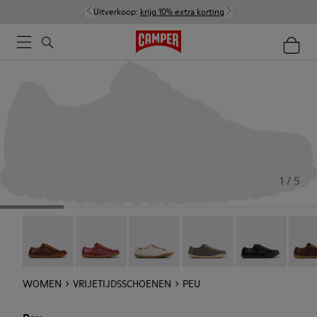
Uitverkoop:
krijg 10% extra korting
1 / 5
Peu - 20848-274
Peu - 20848-271
Peu - 20848-269
Peu - 20848-268
Peu - 20848-25
Peu -
WOMEN
VRIJETIJDSSCHOENEN
PEU