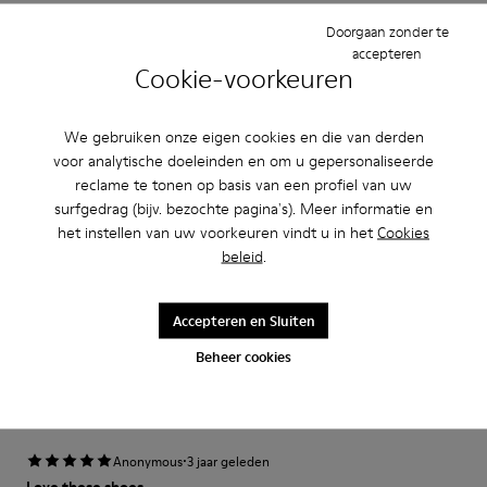
Breedte
Doorgaan zonder te
Smal
Breed
accepteren
Cookie-voorkeuren
·
Anonymous
3 jaar geleden
Fast wie Barfußlaufen:-)
We gebruiken onze eigen cookies en die van derden
voor analytische doeleinden en om u gepersonaliseerde
Wunderbar bequemer Schuh mit Charakter den ich schon viele Jahre
kaufe:-) Anfangs manchmal etwas eng passt sich aber sehr schnell an und
reclame te tonen op basis van een profiel van uw
sitzt perfekt.
surfgedrag (bijv. bezochte pagina's). Meer informatie en
het instellen van uw voorkeuren vindt u in het
Cookies
Review Vertalen
beleid
.
Instelling
Accepteren en Sluiten
Klein
Groot
Beheer cookies
Breedte
Smal
Breed
·
Anonymous
3 jaar geleden
Love these shoes