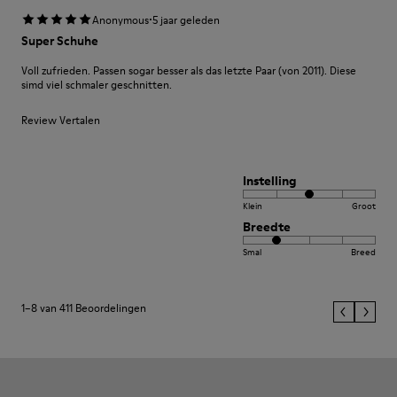
·
Anonymous
5 jaar geleden
Super Schuhe
Voll zufrieden. Passen sogar besser als das letzte Paar (von 2011). Diese
simd viel schmaler geschnitten.
Review Vertalen
Instelling
Klein
Groot
Breedte
Smal
Breed
1–8 van 411 Beoordelingen