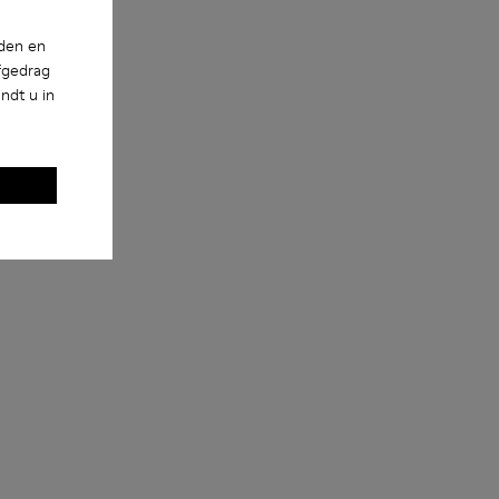
schoenverzorgingsproducten biedt
Voering
bescherming en zorgt dat ze langer
72% leer, 28% textiel (45% gerecycled
nden en
meegaan.
polyester - 35% gerecycled katoen -
fgedrag
20% viscose)
ndt u in
Gedetailleerde instructies over
schoenverzorging en onderhoud vind je
in onze
Shoe Care Guide
.