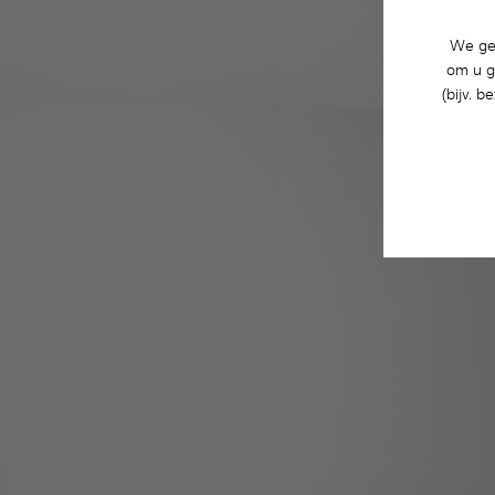
We geb
om u g
(bijv. 