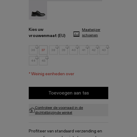
MIL 1978 - A500002-001
Kies uw
Maatwijzer
vrouwenmaat
(EU)
schoenen
36
37
38
39
40
41
42
43
44
45
*
Weinig eenheden over
Toevoegen aan tas
Controleer de voorraad in de
dichtstbijzijnde winkel
Profiteer van standaard verzending en