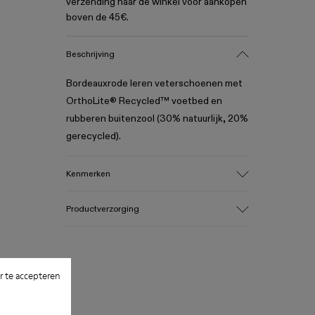
verzending naar de winkel voor aankopen
boven de 45€.
Beschrijving
Bordeauxrode leren veterschoenen met
OrthoLite® Recycled™ voetbed en
rubberen buitenzool (30% natuurlijk, 20%
gerecycled).
Kenmerken
Bovenwerk
Productverzorging
100% leer (LWG gold gecertificeerd)
Kleur
Bordeauxrood
Buitenzool/kenmerken
Onze schoenen worden vervaardigd van
 te accepteren
Rubber (30% natuurlijk, 20% gerecycled)
zorgvuldig geselecteerde premium
Binnenzool
materialen. Gebruik van de juiste
- OrthoLite® Recycled™ voetbed