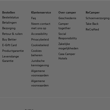
Bestellen
Klantenservice
Over camper
ReCamper
Bestelstatus
Faq
Geschiedenis
Schoenverzorging
Betalingen
Neem contact
Camper
Take Back
Bezorging
met ons op
together
ReCrafted
Retour & ruilen
Accessibility
Social
Responsibility
Buy Better
Privacybeleid
Zakelijke
E-Gift Card
Cookiebeleid
mogelijkheden
Productgarantie
Cookies
Casa Camper
beheren
Levenslange
Hotels
Garantie
Juridische
kennisgeving
Algemene
voorwaarden
Algemene
voorwaarden