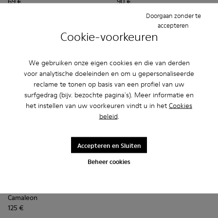
69 €
90 €
115 €
-40%
150 €
-40%
Doorgaan zonder te
accepteren
Informeer mij
Toevoegen
Cookie-voorkeuren
We gebruiken onze eigen cookies en die van derden
voor analytische doeleinden en om u gepersonaliseerde
reclame te tonen op basis van een profiel van uw
surfgedrag (bijv. bezochte pagina's). Meer informatie en
het instellen van uw voorkeuren vindt u in het
Cookies
beleid
.
Accepteren en Sluiten
Beheer cookies
Path
150 €
Camaleon - K400615-003 - Bordeaux damesboots
Camaleon - K400615-001
Camaleon
125 €