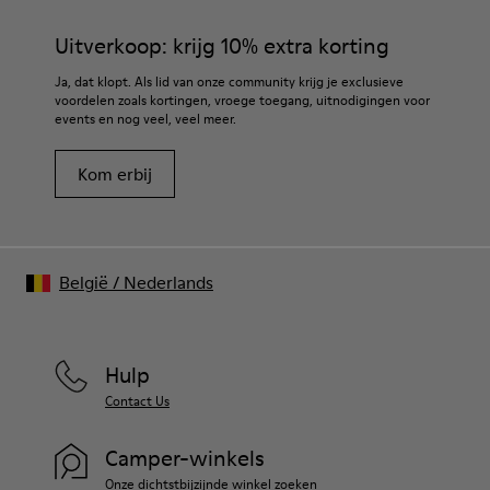
geselecteerde premium materialen. Gebruik van de juiste
Binnenzool
schoenverzorgingsproducten biedt bescherming en zorgt
Uitverkoop: krijg 10% extra korting
PU Uitneembaar voetbed
dat ze langer meegaan.
Voering
Ja, dat klopt. Als lid van onze community krijg je exclusieve
80% textiel (75% gerecycled polyester - 14% Hilo PU - 11%
voordelen zoals kortingen, vroege toegang, uitnodigingen voor
Gedetailleerde instructies over schoenverzorging en
spandex) 20% gerecycled polyester
events en nog veel, veel meer.
onderhoud vind je in onze
Shoe Care Guide
.
Kom erbij
België
/
Nederlands
Hulp
Contact Us
Camper-winkels
Onze dichtstbijzijnde winkel zoeken