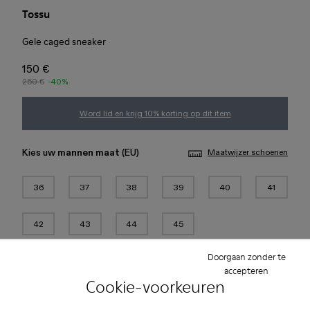
Tossu
Gele caged sneaker
150 €
250 €
-40%
Word lid en krijg 10% korting op dit item
Kies uw
mannen maat
(EU)
Maatwijzer schoenen
36
37
38
39
40
41
42
43
44
45
Doorgaan zonder te
Toevoegen aan tas
accepteren
Cookie-voorkeuren
Controleer de voorraad in de dichtstbijzijnde winkel