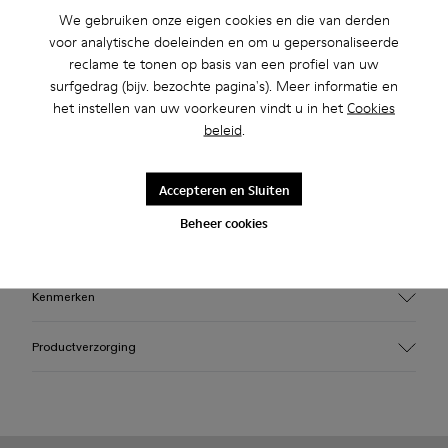
We gebruiken onze eigen cookies en die van derden
voor analytische doeleinden en om u gepersonaliseerde
Profiteer van standaard verzending en verzending naar de
reclame te tonen op basis van een profiel van uw
winkel voor aankopen boven de 45€.
surfgedrag (bijv. bezochte pagina's). Meer informatie en
het instellen van uw voorkeuren vindt u in het
Cookies
Beschrijving
beleid
.
Gele caged sneakers met waterafstotende 3D-gebreide
Accepteren en Sluiten
binnenvoering van gerecycled PET, direct-injection TPU
buitenkant, en gerecyclede PU buitenzool. Volledig
Beheer cookies
recyclebaar.
Kenmerken
Bovenwerk
Productverzorging
Textiel / Synthetisch
Kleur
Geel
BuitenZool/Eigenschappen
Onze schoenen worden vervaardigd van zorgvuldig
PU / TPU