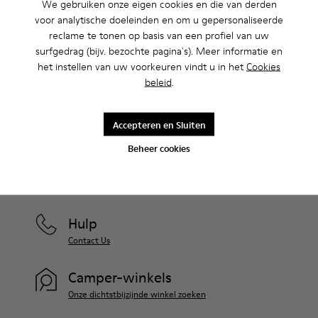
We gebruiken onze eigen cookies en die van derden
Uitverkoop: krijg 10% extra korting
voor analytische doeleinden en om u gepersonaliseerde
Ja, dat klopt. Als lid van onze community krijg je exclusieve
reclame te tonen op basis van een profiel van uw
voordelen zoals kortingen, vroege toegang, uitnodigingen voor
surfgedrag (bijv. bezochte pagina's). Meer informatie en
events en nog veel, veel meer.
het instellen van uw voorkeuren vindt u in het
Cookies
beleid
.
Kom erbij
Accepteren en Sluiten
Beheer cookies
België
/
Nederlands
Hulp
Contact Us
Camper-winkels
Onze dichtstbijzijnde winkel zoeken