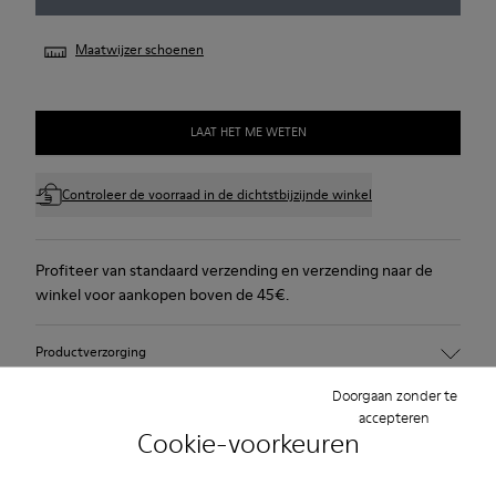
Maatwijzer schoenen
LAAT HET ME WETEN
Controleer de voorraad in de dichtstbijzijnde winkel
Profiteer van standaard verzending en verzending naar de
winkel voor aankopen boven de 45€.
Productverzorging
Doorgaan zonder te
accepteren
Cookie-voorkeuren