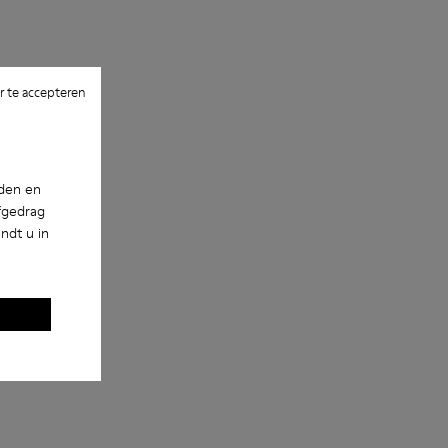
 te accepteren
nden en
fgedrag
ndt u in
e NOPEA metalen zonnebril
lanzende NOPEA metalen zonnebril