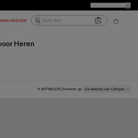
CAMPER WINKELS
DOE MET ONS MEE
MIJN A
Zoek hier
EINDE SEIZOEN
voor Heren
6
ARTIKELEN
Sorteren op
:
De selectie van Camper