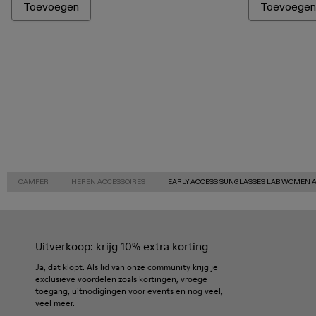
Toevoegen
Toevoegen
CAMPER
HEREN ACCESSOIRES
EARLY ACCESS SUNGLASSES LAB WOMEN 
Uitverkoop: krijg 10% extra korting
Ja, dat klopt. Als lid van onze community krijg je
exclusieve voordelen zoals kortingen, vroege
toegang, uitnodigingen voor events en nog veel,
veel meer.