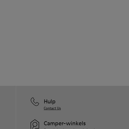
Hulp
Contact Us
Camper-winkels