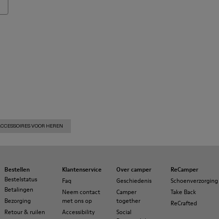
ACCESSOIRES VOOR HEREN
Bestellen
Klantenservice
Over camper
ReCamper
Bestelstatus
Faq
Geschiedenis
Schoenverzorging
Betalingen
Neem contact
Camper
Take Back
Bezorging
met ons op
together
ReCrafted
Retour & ruilen
Accessibility
Social