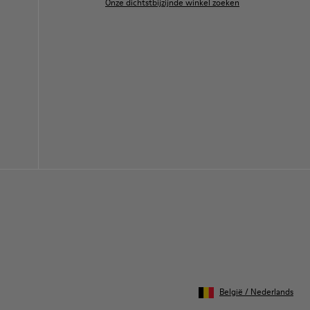
Onze dichtstbijzijnde winkel zoeken
België
/
Nederlands