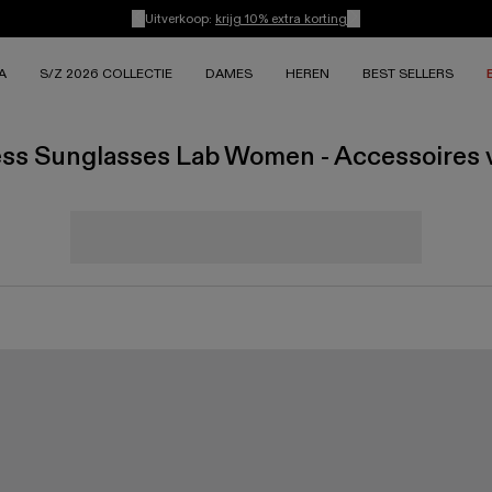
Uitverkoop:
krijg 10% extra korting
A
S/Z 2026 COLLECTIE
DAMES
HEREN
BEST SELLERS
ess Sunglasses Lab Women - Accessoires 