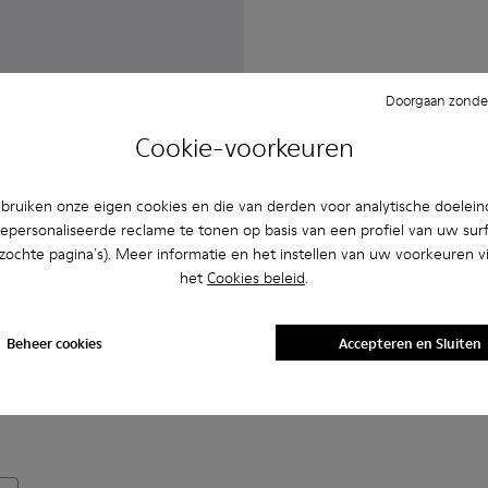
Doorgaan zonder
Cookie-voorkeuren
ruiken onze eigen cookies en die van derden voor analytische doelei
epersonaliseerde reclame te tonen op basis van een profiel van uw sur
bezochte pagina's). Meer informatie en het instellen van uw voorkeuren vi
het
Cookies beleid
.
Beheer cookies
Accepteren en Sluiten
EA metalen zonnebril
atzwarte NOPEA metalen zonnebril
1 - Zilveren glanzende NOPEA metalen zonnebril
asses - AS00003-003 - Matzwarte NOPEA metalen zonnebril
 Sunglasses - AS00003-005
NOPEA Sunglasses - AS00003-004
NOPEA Sunglasses - AS00003-002 - Zilver geborsteld
NOPEA Sunglasses - AS00003-001 - Zilveren g
sses