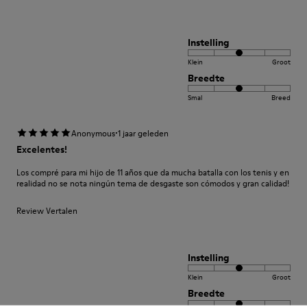
Instelling
Klein
Groot
Breedte
Smal
Breed
·
Anonymous
1 jaar geleden
Excelentes!
Los compré para mi hijo de 11 años que da mucha batalla con los tenis y en
realidad no se nota ningún tema de desgaste son cómodos y gran calidad!
Review Vertalen
Instelling
Klein
Groot
Breedte