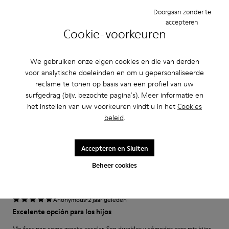
Smal
Breed
Doorgaan zonder te
accepteren
·
Cookie-voorkeuren
Anonymous
1 jaar geleden
Muy buen zapato
Muy buenos zapatos cómodos como zapatillas y duraderos. Ideales para el
We gebruiken onze eigen cookies en die van derden
colegio. Los cambiamos todos los años por talla pero duran todo el curso y
voor analytische doeleinden en om u gepersonaliseerde
más.
reclame te tonen op basis van een profiel van uw
surfgedrag (bijv. bezochte pagina's). Meer informatie en
Review Vertalen
het instellen van uw voorkeuren vindt u in het
Cookies
beleid
.
Instelling
Klein
Groot
Accepteren en Sluiten
Breedte
Beheer cookies
Smal
Breed
·
Anonymous
2 jaar geleden
Excelente opción para los hijos
Me fascinan como zapato escolar. Son durables y cómodos para mis hijos.