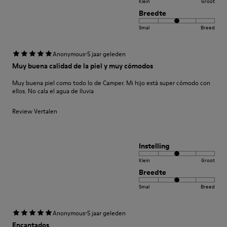
Klein
Groot
Breedte
Smal
Breed
·
Anonymous
5 jaar geleden
Muy buena calidad de la piel y muy cómodos
Muy buena piel como todo lo de Camper. Mi hijo está super cómodo con
ellos. No cala el agua de lluvia
Review Vertalen
Instelling
Klein
Groot
Breedte
Smal
Breed
·
Anonymous
5 jaar geleden
Encantados