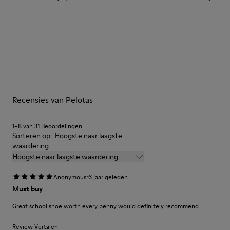
Kleur: Donkerbruin
360º gestikte rubberen buitenzool: Duurzaamheid
Rubberen neus en hielbeschermingen: Bescherming
Uitneembaar voetbed: Betere pasvorm
Onze schoenen worden vervaardigd van zorgvuldig
Voering: 65% stof (60% Nylon - 40% PU) 35% polyester
geselecteerde premium materialen. Gebruik van de juiste
schoenverzorgingsproducten biedt bescherming en zorgt dat
ze langer meegaan.
Recensies van Pelotas
Gedetailleerde instructies over schoenverzorging en
onderhoud vind je in onze
Shoe Care Guide
.
1–8 van 31 Beoordelingen
Sorteren op : Hoogste naar laagste
waardering
Hoogste naar laagste waardering
·
Anonymous
6 jaar geleden
Must buy
Great school shoe worth every penny would definitely recommend
Review Vertalen