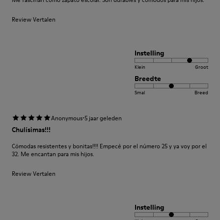
Review Vertalen
Instelling
Klein
Groot
Breedte
Smal
Breed
·
Anonymous
5 jaar geleden
Chulísimas!!!
Cómodas resistentes y bonitas!!!! Empecé por el número 25 y ya voy por el
32. Me encantan para mis hijos.
Review Vertalen
Instelling