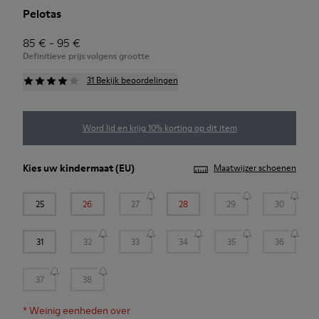
Pelotas
85 € - 95 €
Definitieve prijs volgens grootte
31 Bekijk beoordelingen
Word lid en krijg 10% korting op dit item
Kies uw
kindermaat
(EU)
Maatwijzer schoenen
25
26
27
28
29
30
31
32
33
34
35
36
37
38
*
Weinig eenheden over