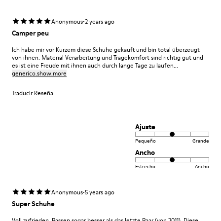
·
Anonymous
2 years ago
Camper peu
Ich habe mir vor Kurzem diese Schuhe gekauft und bin total überzeugt
von ihnen. Material Verarbeitung und Tragekomfort sind richtig gut und
es ist eine Freude mit ihnen auch durch lange Tage zu laufen...
generico.show.more
Traducir Reseña
Ajuste
Pequeño
Grande
Ancho
Estrecho
Ancho
·
Anonymous
5 years ago
Super Schuhe
Voll zufrieden. Passen sogar besser als das letzte Paar (von 2011). Diese