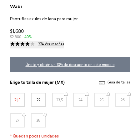
Wabi
Pantuflas azules de lana para mujer
$1,680
$2,800
-40%
274 Ver reseñas
Únete y obtén un 10% de descuento en este modelo
Elige tu
talla de mujer
(MX)
Guia de tallas
21,5
22
23,5
24
25
26
27
28
*
Quedan pocas unidades