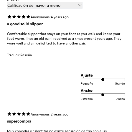
Calificación de mayor a menor
·
Anonymous
4 years ago
a good solid slipper
Comfortable slipper that stays on your foot as you walk and keeps your
foot warm. I had an old pair i received as a xmas present years ago. They
wore well and am delighted to have another pair.
Traducir Reseña
Ajuste
Pequeño
Grande
Ancho
Estrecho
Ancho
·
Anonymous
2 years ago
supercompra
Muy comodas y calentitas no existe sensación de frio con ellas