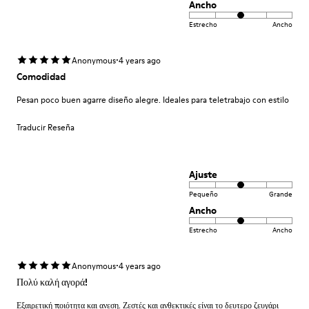
Ancho
Estrecho
Ancho
·
Anonymous
4 years ago
Comodidad
Pesan poco buen agarre diseño alegre. Ideales para teletrabajo con estilo
Traducir Reseña
Ajuste
Pequeño
Grande
Ancho
Estrecho
Ancho
·
Anonymous
4 years ago
Πολύ καλή αγορά!
Εξαιρετική ποιότητα και ανεση. Ζεστές και ανθεκτικές είναι το δευτερο ζευγάρι