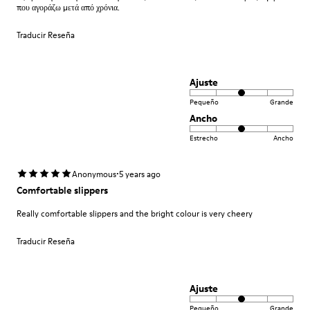
που αγοράζω μετά από χρόνια.
Traducir Reseña
Ajuste
Pequeño
Grande
Ancho
Estrecho
Ancho
·
Anonymous
5 years ago
Comfortable slippers
Really comfortable slippers and the bright colour is very cheery
Traducir Reseña
Ajuste
Pequeño
Grande