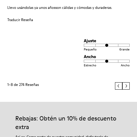
Llevo usándolas ya unos añosson cálidas y cómodas y duraderas.
Traducir Reseña
Ajuste
Pequeño
Grande
Ancho
Estrecho
Ancho
1–8 de 274 Reseñas
Rebajas: Obtén un 10% de descuento
extra
Así es. Como parte de nuestra comunidad, disfrutarás de