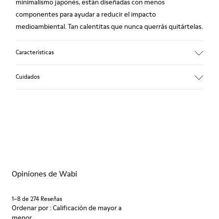
minimalismo japonés, están diseñadas con menos
componentes para ayudar a reducir el impacto
medioambiental. Tan calentitas que nunca querrás quitártelas.
Características
Empeine
Cuidados
Lana reciclada
Color
Multicolor
Suela/Características
Nuestros zapatos se han fabricado con materiales de primera
80% goma / 20% goma reciclada
calidad cuidadosamente seleccionados. El uso de productos
Plantilla
adecuados para el cuidado del calzado los protegerá y
EVA
garantizará que duren más tiempo.
Forro
76% Textil (55% lana, 45% Poliéster reciclado), 24% Poliéster
Opiniones de Wabi
Si deseas obtener información detallada sobre cómo cuidar de
reciclado
tu par, visita nuestra
Guía para el cuidado del calzado
.
1–8 de 274 Reseñas
Ordenar por : Calificación de mayor a
menor