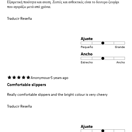
Εξαιρετική ποιότητα και ανεση. Ζεστές και ανθεκτικές είναι το δευτερο ζευγάρι
που αγοράζω μετά από χρόνια.
Traducir Reseña
Ajuste
Pequeño
Grande
Ancho
Estrecho
Ancho
·
Anonymous
5 years ago
Comfortable slippers
Really comfortable slippers and the bright colour is very cheery
Traducir Reseña
Ajuste