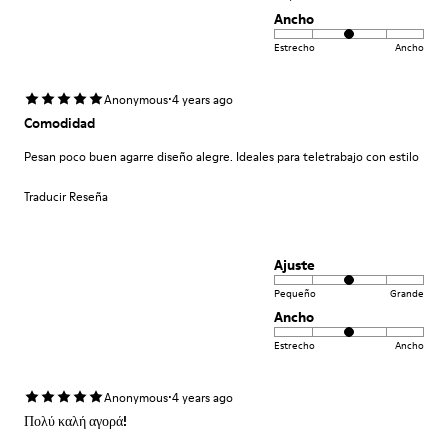
Ancho
Estrecho
Ancho
·
Anonymous
4 years ago
Comodidad
Pesan poco buen agarre diseño alegre. Ideales para teletrabajo con estilo
Traducir Reseña
Ajuste
Pequeño
Grande
Ancho
Estrecho
Ancho
·
Anonymous
4 years ago
Πολύ καλή αγορά!