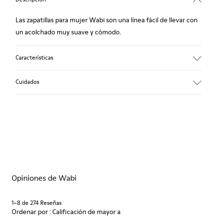
Las zapatillas para mujer Wabi son una línea fácil de llevar con
un acolchado muy suave y cómodo.
Características
90% Tejido de lana
Cuidados
Color: azul
Winterproof: confort térmico.
Suela de goma reciclada
Forma anatómica
Nuestros zapatos se han fabricado con materiales de primera
Forro: 100 % Textil (90% Lana - 10% Poliéster)
calidad cuidadosamente seleccionados. El uso de productos
adecuados para el cuidado del calzado los protegerá y
garantizará que duren más tiempo.
Opiniones de Wabi
Si deseas obtener información detallada sobre cómo cuidar de
tu par, visita nuestra
Guía para el cuidado del calzado
.
1–8 de 274 Reseñas
Ordenar por : Calificación de mayor a