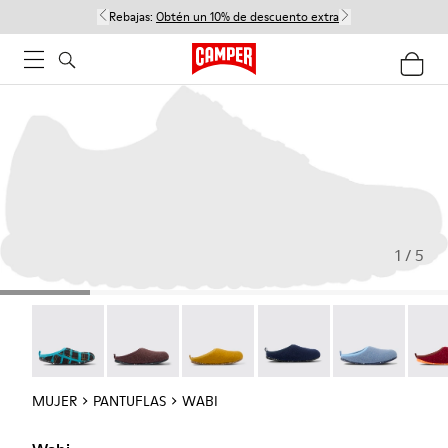
Rebajas:
Obtén un 10% de descuento extra
1 / 5
Wabi - 20889-138
Wabi - 20889-135
Wabi - 20889-134
Wabi - 20889-129
Wabi - 20889-1
Wabi 
MUJER
PANTUFLAS
WABI