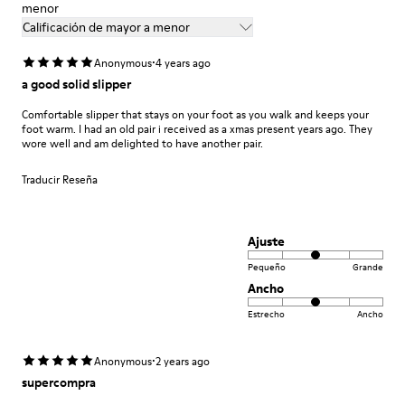
menor
Calificación de mayor a menor
·
Anonymous
4 years ago
a good solid slipper
Comfortable slipper that stays on your foot as you walk and keeps your
foot warm. I had an old pair i received as a xmas present years ago. They
wore well and am delighted to have another pair.
Traducir Reseña
Ajuste
Pequeño
Grande
Ancho
Estrecho
Ancho
·
Anonymous
2 years ago
supercompra