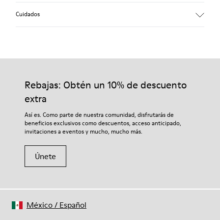
Cuidados
Nuestros zapatos se han fabricado con materiales de primera
calidad cuidadosamente seleccionados. El uso de productos
adecuados para el cuidado del calzado los protegerá y
Rebajas: Obtén un 10% de descuento
garantizará que duren más tiempo.
extra
Si deseas obtener información detallada sobre cómo cuidar de
Así es. Como parte de nuestra comunidad, disfrutarás de
tu par, visita nuestra
Guía para el cuidado del calzado
.
beneficios exclusivos como descuentos, acceso anticipado,
invitaciones a eventos y mucho, mucho más.
Únete
México
/
Español