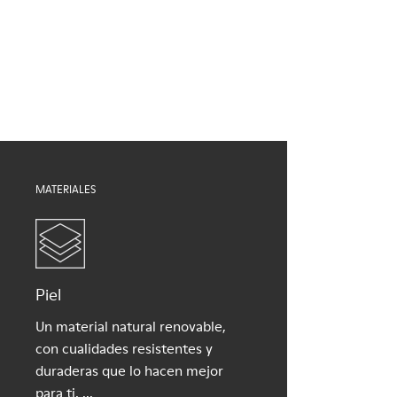
Gris
Suela/Características
Nuestros zapatos se han fabricado con materiales de primera
TPU con un agarre extraordinario (20% reciclada)
calidad cuidadosamente seleccionados. El uso de productos
Cordones elásticos
adecuados para el cuidado del calzado los protegerá y
Forro
garantizará que duren más tiempo.
55% piel porcina, 45% Fibra de bambú
Si deseas obtener información detallada sobre cómo cuidar de
tu par, visita nuestra
Guía para el cuidado del calzado
.
MATERIALES
Piel
Un material natural renovable,
con cualidades resistentes y
duraderas que lo hacen mejor
para ti, ...