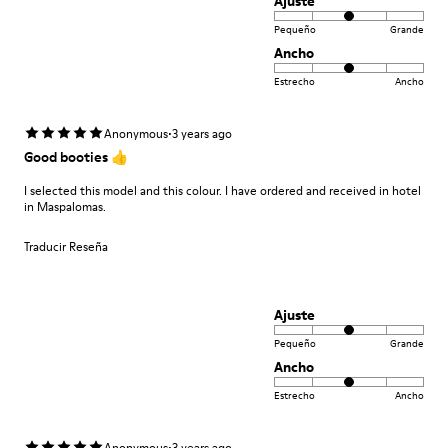
Ajuste
Pequeño
Grande
Ancho
Estrecho
Ancho
·
Anonymous
3 years ago
Good booties 👍
I selected this model and this colour. I have ordered and received in hotel
in Maspalomas.
Traducir Reseña
Ajuste
Pequeño
Grande
Ancho
Estrecho
Ancho
·
Anonymous
3 years ago