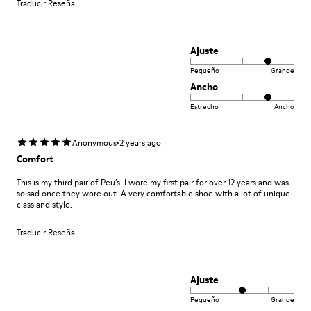
Traducir Reseña
Ajuste
Pequeño
Grande
Ancho
Estrecho
Ancho
·
Anonymous
2 years ago
Comfort
This is my third pair of Peu’s. I wore my first pair for over 12 years and was
so sad once they wore out. A very comfortable shoe with a lot of unique
class and style.
Traducir Reseña
Ajuste
Pequeño
Grande