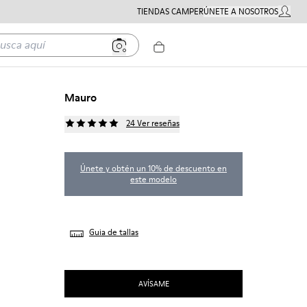
TIENDAS CAMPER
ÚNETE A NOSOTROS
MI CUE
a aquí
Mauro
24 Ver reseñas
Únete y obtén un 10% de descuento en
este modelo
Guia de tallas
AVÍSAME