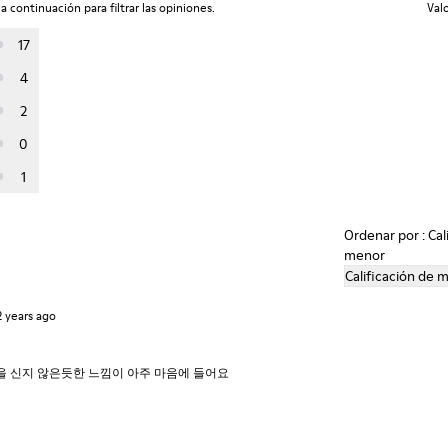
a continuación para filtrar las opiniones.
Val
17
4
2
0
1
Ordenar por : Cal
menor
Calificación de 
2 years ago
발을 신지 않은듯한 느낌이 아주 마음에 들어요