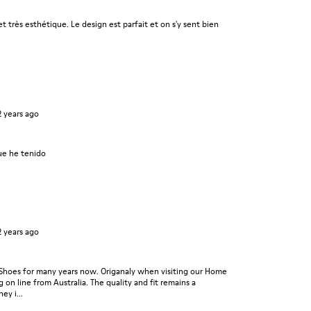
t très esthétique. Le design est parfait et on s'y sent bien
2 years ago
ue he tenido
2 years ago
Shoes for many years now. Origanaly when visiting our Home
 on line from Australia. The quality and fit remains a
ey i...