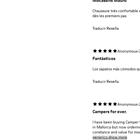
Mocassins Mauro
Chaussure très confortable e
dès les premiers pas.
Traducir Reseña
·
Anonymous
Fantásticos
Los zapatos más cómodos q
Traducir Reseña
·
Anonymous
Campers for ever.
I have been buying Camper 
in Mallorca but now ordering
constance and value for mon
generico.show.more