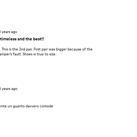
3 years ago
timeless and the best!!
 This is the 2nd pair. First pair was bigger because of the
mper’s fault. Shoes is true to size.
6 years ago
mente un guanto davvero comode