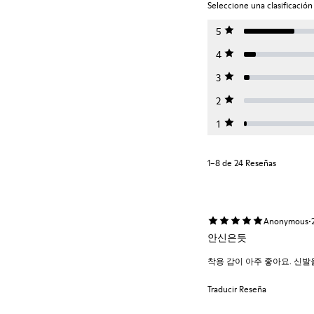
Seleccione una clasificación 
5
4
3
2
1
1–8 de 24 Reseñas
·
Anonymous
안신은듯
착용 감이 아주 좋아요. 신
Traducir Reseña