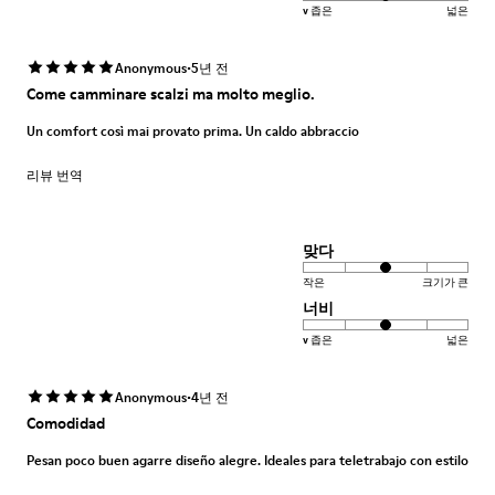
v 좁은
넓은
·
Anonymous
5년 전
Come camminare scalzi ma molto meglio.
Un comfort così mai provato prima. Un caldo abbraccio
리뷰 번역
맞다
작은
크기가 큰
너비
v 좁은
넓은
·
Anonymous
4년 전
Comodidad
Pesan poco buen agarre diseño alegre. Ideales para teletrabajo con estilo