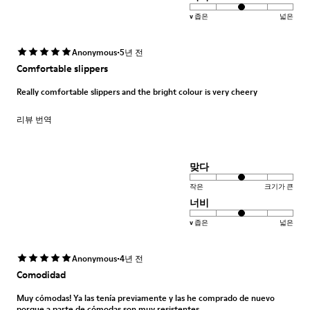
v 좁은
넓은
·
Anonymous
5년 전
Comfortable slippers
Really comfortable slippers and the bright colour is very cheery
리뷰 번역
맞다
작은
크기가 큰
너비
v 좁은
넓은
·
Anonymous
4년 전
Comodidad
Muy cómodas! Ya las tenía previamente y las he comprado de nuevo
porque a parte de cómodas son muy resistentes