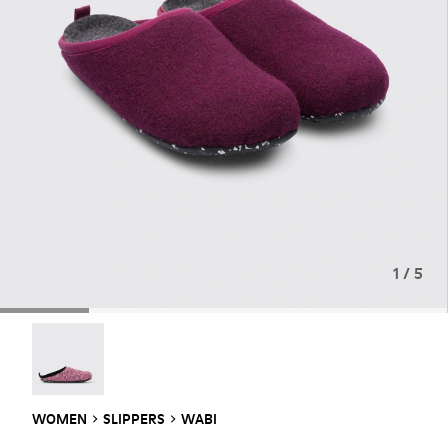
1 / 5
Wabi - 20889-145
WOMEN
SLIPPERS
WABI