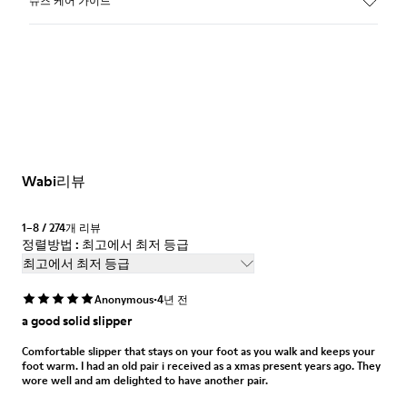
슈즈 케어 가이드
Wabi리뷰
1–8 / 274개 리뷰
정렬방법 : 최고에서 최저 등급
최고에서 최저 등급
·
Anonymous
4년 전
a good solid slipper
Comfortable slipper that stays on your foot as you walk and keeps your
foot warm. I had an old pair i received as a xmas present years ago. They
wore well and am delighted to have another pair.