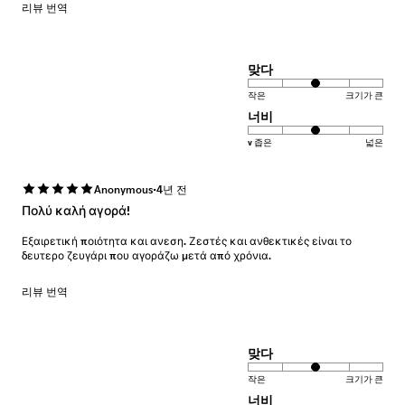
리뷰 번역
맞다
작은
크기가 큰
너비
v 좁은
넓은
·
Anonymous
4년 전
Πολύ καλή αγορά!
Εξαιρετική ποιότητα και ανεση. Ζεστές και ανθεκτικές είναι το
δευτερο ζευγάρι που αγοράζω μετά από χρόνια.
리뷰 번역
맞다
작은
크기가 큰
너비