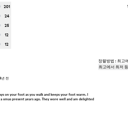
201
24
25
12
12
정렬방법 : 최고
최고에서 최저 
4년 전
ays on your foot as you walk and keeps your foot warm. I
as a xmas present years ago. They wore well and am delighted