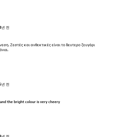
4년 전
νεση. Ζεστές και ανθεκτικές είναι το δευτερο ζευγάρι
όνια.
5년 전
 and the bright colour is very cheery
4년 전