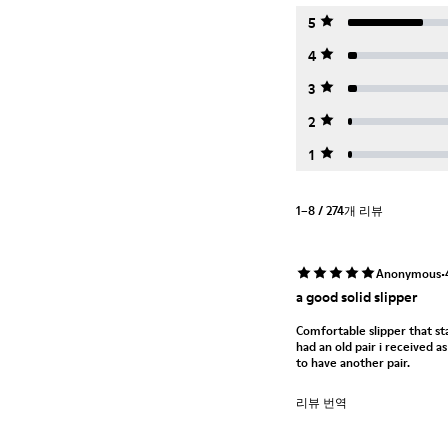
5
4
3
2
1
1–8 / 274개 리뷰
·
Anonymous
a good solid slipper
Comfortable slipper that st
had an old pair i received 
to have another pair.
리뷰 번역