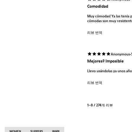
Comodidad
Muy cómodas! Ya las tenía 
cómodas son muy resistent
리뷰 번역
·
Anonymous
Mejores? Imposible
Llevo usándolas ya unos año
리뷰 번역
1–8 / 274개 리뷰
WOMEN
SLIPPERS
WABI