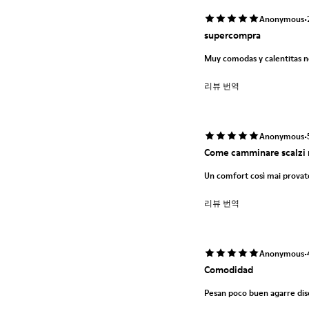
·
Anonymous
supercompra
Muy comodas y calentitas no
리뷰 번역
·
Anonymous
Come camminare scalzi 
Un comfort così mai provat
리뷰 번역
·
Anonymous
Comodidad
Pesan poco buen agarre dise