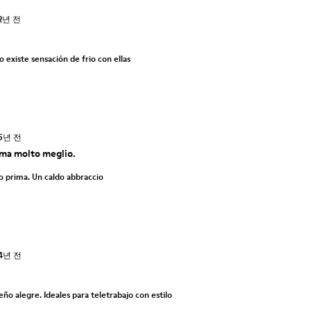
2년 전
 existe sensación de frio con ellas
5년 전
ma molto meglio.
o prima. Un caldo abbraccio
4년 전
ño alegre. Ideales para teletrabajo con estilo