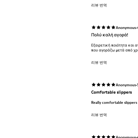
리뷰 번역
·
Anonymous
Πολύ καλή αγορά!
Εξαιρετική ποιότητα και α
που αγοράζω μετά από χρ
리뷰 번역
·
Anonymous
Comfortable slippers
Really comfortable slippers
리뷰 번역
·
Anonymous