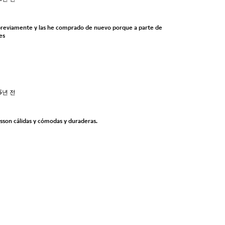
previamente y las he comprado de nuevo porque a parte de
es
5년 전
sson cálidas y cómodas y duraderas.