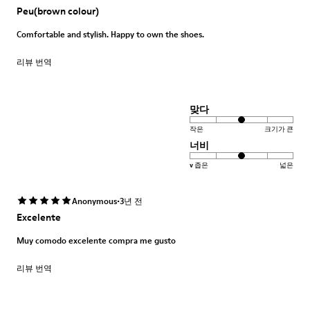
Peu(brown colour)
Comfortable and stylish. Happy to own the shoes.
리뷰 번역
맞다
작은
크기가 큰
너비
v 좁은
넓은
·
Anonymous
3년 전
Excelente
Muy comodo excelente compra me gusto
리뷰 번역