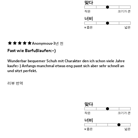
맞다
작은
크기가 큰
너비
v 좁은
넓은
·
Anonymous
3년 전
Fast wie Barfußlaufen:-)
Wunderbar bequemer Schuh mit Charakter den ich schon viele Jahre
kaufe:-) Anfangs manchmal etwas eng passt sich aber sehr schnell an
und sitzt perfekt.
리뷰 번역
맞다
작은
크기가 큰
너비
v 좁은
넓은