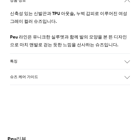
상품 정보
신축성 있는 신발끈과 TPU 아웃솔, 누벅 갑피로 이루어진 여성
그레이 컬러 슈즈입니다.
Peu 라인은 유니크한 실루엣과 함께 발의 모양을 본 뜬 디자인
으로 마치 맨발로 걷는 듯한 느낌을 선사하는 슈즈입니다.
특징
색상: 그레이
슈즈 케어 가이드
아웃솔/특징: 충격 흡수를 위한 contact earth technology 가
적용된 TPU 소재
내구성을 위한 360도 스티칭 기법
편안한 핏감을 위한 엘라스틱 슈레이스
저희 신발은 신중하게 선택된 프리미엄 소재로 제작되었습니
갑피 정보: 소가죽 100%
다. 올바른 신발 관리 제품을 사용하면 신발을 보호하고 더 오래
안감 정보: 돼지가죽 59%, 패브릭 41% (재활용 PET 100%)
사용할 수 있습니다.
Leather Working Group 인증
신발 관리 방법에 대한 자세한 지침은
신발 관리 가이드
를 참조
Peu리뷰
하세요.