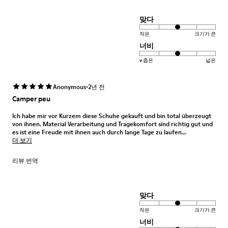
맞다
작은
크기가 큰
너비
v 좁은
넓은
·
Anonymous
2년 전
Camper peu
Ich habe mir vor Kurzem diese Schuhe gekauft und bin total überzeugt
von ihnen. Material Verarbeitung und Tragekomfort sind richtig gut und
es ist eine Freude mit ihnen auch durch lange Tage zu laufen...
더 보기
리뷰 번역
맞다
작은
크기가 큰
너비