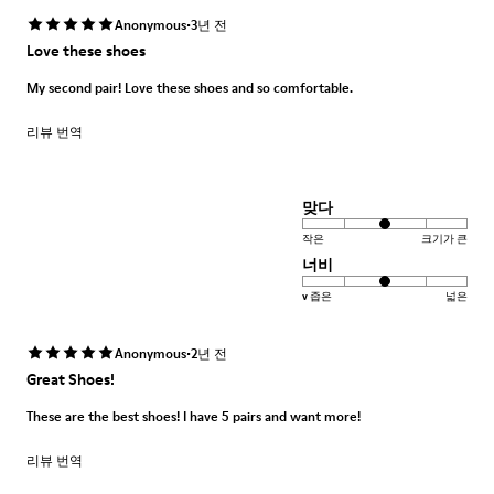
·
Anonymous
3년 전
Love these shoes
My second pair! Love these shoes and so comfortable.
리뷰 번역
맞다
작은
크기가 큰
너비
v 좁은
넓은
·
Anonymous
2년 전
Great Shoes!
These are the best shoes! I have 5 pairs and want more!
리뷰 번역