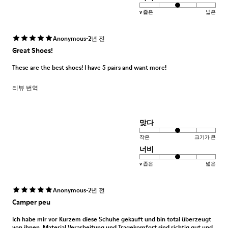
v 좁은
넓은
·
Anonymous
2년 전
Great Shoes!
These are the best shoes! I have 5 pairs and want more!
리뷰 번역
맞다
작은
크기가 큰
너비
v 좁은
넓은
·
Anonymous
2년 전
Camper peu
Ich habe mir vor Kurzem diese Schuhe gekauft und bin total überzeugt
von ihnen. Material Verarbeitung und Tragekomfort sind richtig gut und