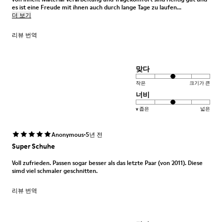
es ist eine Freude mit ihnen auch durch lange Tage zu laufen...
더 보기
리뷰 번역
맞다
작은
크기가 큰
너비
v 좁은
넓은
·
Anonymous
5년 전
Super Schuhe
Voll zufrieden. Passen sogar besser als das letzte Paar (von 2011). Diese
simd viel schmaler geschnitten.
리뷰 번역