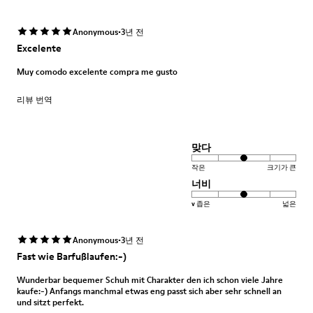
·
Anonymous
3년 전
Excelente
Muy comodo excelente compra me gusto
리뷰 번역
맞다
작은
크기가 큰
너비
v 좁은
넓은
·
Anonymous
3년 전
Fast wie Barfußlaufen:-)
Wunderbar bequemer Schuh mit Charakter den ich schon viele Jahre
kaufe:-) Anfangs manchmal etwas eng passt sich aber sehr schnell an
und sitzt perfekt.