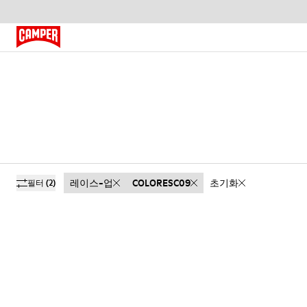
레이스-업
COLORESC09
초기화
필터
(2)