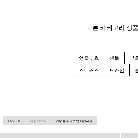
다른 카테고리 상
앵클부츠
샌들
부
스니커즈
모카신
CAMPER
여성 SHOES
여성 용 레이스 업 베이지색