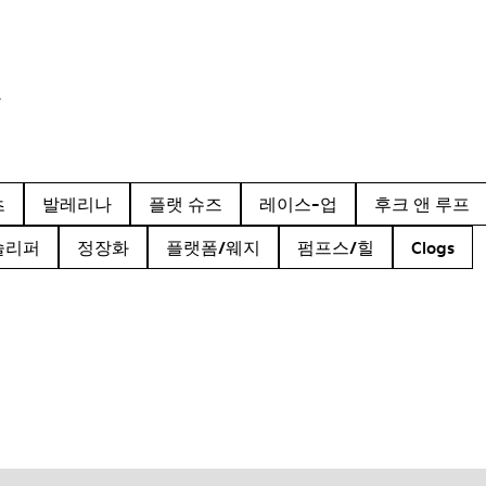
품
츠
발레리나
플랫 슈즈
레이스-업
후크 앤 루프
슬리퍼
정장화
플랫폼/웨지
펌프스/힐
Clogs