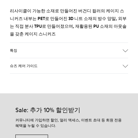
리사이클이 가능한 소재로 만들어진 버건디 컬러의 케이지 스
니커즈 내부는 PET로 만들어진 3D 니트 소재의 방수 양말, 외부
는 직접 분사 TPU로 만들어졌으며, 재활용된 PU 소재의 아웃솔
을 갖춘 케이지 스니커즈
특징
갑피:
슈즈 케어 가이드
텍스타일/ 합성 섬유
컬러:
버건디
아웃솔/특징:
저희 신발은 신중하게 선택된 프리미엄 소재로 제작되었습니
PU / TPU
다. 올바른 신발 관리 제품을 사용하면 신발을 보호하고 더 오래
인솔:
사용할 수 있습니다.
Sale: 추가 10% 할인받기
탈부착가능한 PU 소재 풋베드
안감:
신발 관리 방법에 대한 자세한 지침은
신발 관리 가이드
를 참조
커뮤니티에 가입하면 할인, 얼리 액세스, 이벤트 초대 등 회원 전용
텍스타일 80% (재활용 폴리에스터 75%, Hilo PU 14%, 스판덱스
혜택을 누릴 수 있습니다.
하세요.
11%), 재활용 폴리에스터 20%