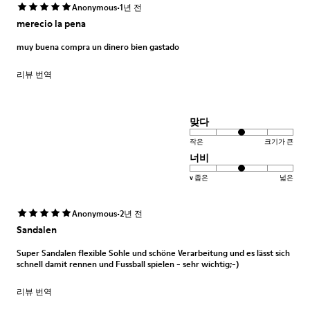
·
Anonymous
1년 전
merecio la pena
muy buena compra un dinero bien gastado
리뷰 번역
맞다
작은
크기가 큰
너비
v 좁은
넓은
·
Anonymous
2년 전
Sandalen
Super Sandalen flexible Sohle und schöne Verarbeitung und es lässt sich
schnell damit rennen und Fussball spielen - sehr wichtig;-)
리뷰 번역