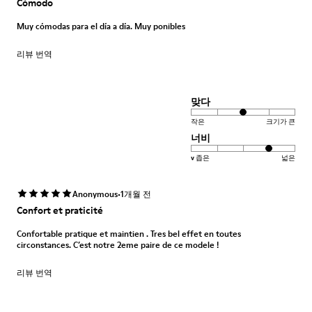
Cómodo
Muy cómodas para el día a día. Muy ponibles
리뷰 번역
맞다
작은
크기가 큰
너비
v 좁은
넓은
·
Anonymous
1개월 전
Confort et praticité
Confortable pratique et maintien . Tres bel effet en toutes
circonstances. C’est notre 2eme paire de ce modele !
리뷰 번역