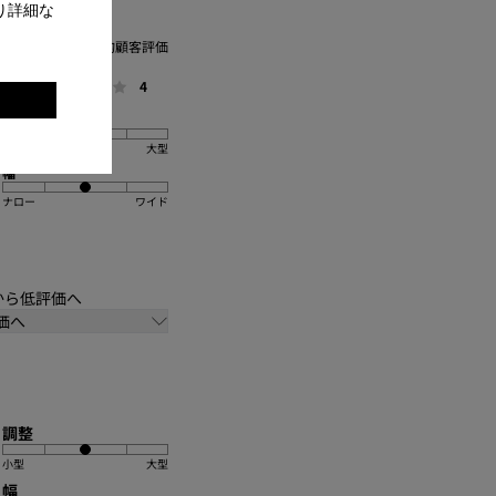
り詳細な
。
平均顧客評価
一般
4
調整
小型
大型
幅
ナロー
ワイド
価から低評価へ
価へ
調整
小型
大型
幅