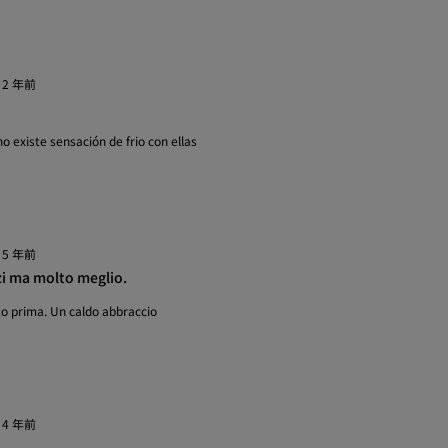
·
2 年前
 existe sensación de frio con ellas
·
5 年前
i ma molto meglio.
o prima. Un caldo abbraccio
·
4 年前