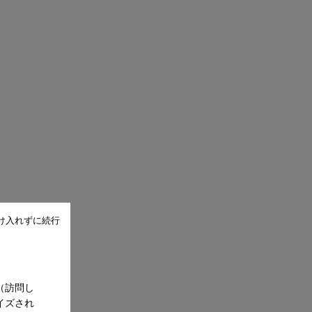
け入れずに続行
（訪問し
イズされ