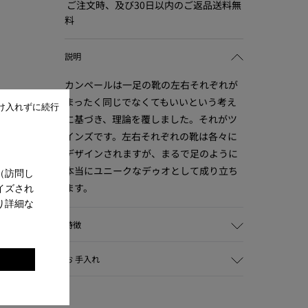
ご注文時、及び30日以内のご返品送料無
料
説明
カンペールは一足の靴の左右それぞれが
まったく同じでなくてもいいという考え
け入れずに続行
に基づき、理論を覆しました。それがツ
インズです。左右それぞれの靴は各々に
デザインされますが、まるで足のように
本当にユニークなデゥオとして成り立ち
（訪問し
ます。
イズされ
り詳細な
。
特徴
カラー: グレー
お 手入れ
ラフなテクスチャーが特徴のレザー
ライニング:
- ポリエステル 49%