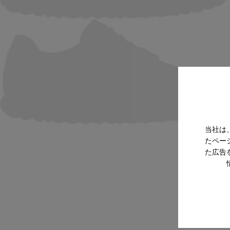
当社は
たペー
た広告