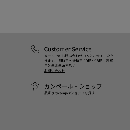
- 豚革 42%
当社の靴は厳選された高級素材から作ら
- ファブリック 9%
れています。適切な靴ケア製品を使用す
ることで靴を保護し、より長持ちさせる
ことができます。
靴のお手入れ方法の詳細については
靴ケ
ア ガイド
をご覧ください。
Customer Service
メールでのお問い合わせのみとさせていただ
きます。 月曜日～金曜日 10時～18時 祝祭
日と年末年始を除く
お問い合わせ
カンペール・ショップ
最寄りのcamperショップを探す