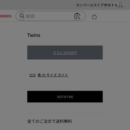
カンペールストア
参加する
マイ・ア
検索
RIENDS
Twins
さらに10%OFF
靴 の サイズ ガイド
NOTIFY ME
全てのご注文で送料無料