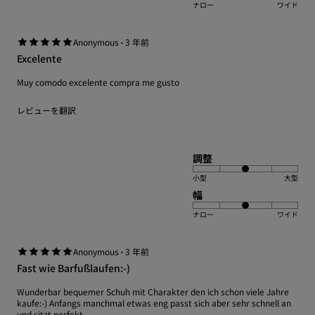
ナロー
ワイド
·
Anonymous
3 年前
Excelente
Muy comodo excelente compra me gusto
レビューを翻訳
調整
小型
大型
幅
ナロー
ワイド
·
Anonymous
3 年前
Fast wie Barfußlaufen:-)
Wunderbar bequemer Schuh mit Charakter den ich schon viele Jahre
kaufe:-) Anfangs manchmal etwas eng passt sich aber sehr schnell an
und sitzt perfekt.