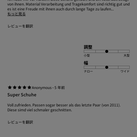
von ihnen. Material Verarbeitung und Tragekomfort sind richtig gut und
es ist eine Freude mit ihnen auch durch lange Tage zu laufen...
もっと見る
レビューを翻訳
調整
小型
大型
幅
ナロー
ワイド
·
Anonymous
5 年前
Super Schuhe
Voll zufrieden. Passen sogar besser als das letzte Paar (von 2011).
Diese simd viel schmaler geschnitten.
レビューを翻訳