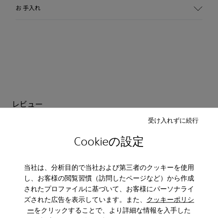
主な素材
お 手入れ
牛革 100.0%
カラー
ブラウン
アウトソール/特徴
BRIDGE® XTRAGRIPラバーアウトソール
着脱しやすいエラスティック・シューレース
テクノロジー
Podoactiva社認定
インソール
レビュー
EVAフットベッド
ライニング素材
受け入れずに続行
1–8 / 411 レビュー
- 牛革 55.02%
ソート : 高評価から低評価へ
Cookieの設定
- リサイクルPET 44.98%
高評価から低評価へ
·
当社は、分析目的で当社および第三者のクッキーを使用
Anonymous
6 年前
し、お客様の閲覧習慣（訪問したページなど）から作成
Petroianu
されたプロファイルに基づいて、お客様にパーソナライ
les plus confortables chaussures de toute ma vie belle couleur très
ズされた広告を表示しています。また、
クッキーポリシ
pratique et élégant en même temps
ー
をクリックすることで、より詳細な情報を入手した