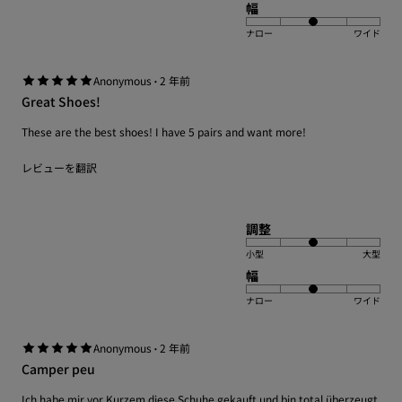
幅
ナロー
ワイド
·
Anonymous
2 年前
Great Shoes!
These are the best shoes! I have 5 pairs and want more!
レビューを翻訳
調整
小型
大型
幅
ナロー
ワイド
·
Anonymous
2 年前
Camper peu
Ich habe mir vor Kurzem diese Schuhe gekauft und bin total überzeugt