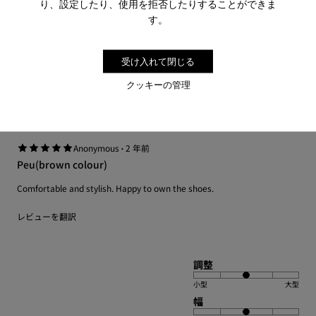
り、設定したり、使用を拒否したりすることができま
レビューを翻訳
す。
調整
受け入れて閉じる
小型
大型
クッキーの管理
幅
ナロー
ワイド
·
Anonymous
2 年前
Peu(brown colour)
Comfortable and stylish. Happy to own the shoes.
レビューを翻訳
調整
小型
大型
幅