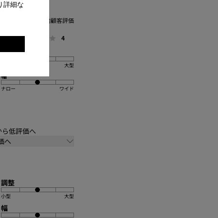
り詳細な
。
平均顧客評価
一般
4
調整
小型
大型
幅
ナロー
ワイド
価から低評価へ
価へ
調整
小型
大型
幅