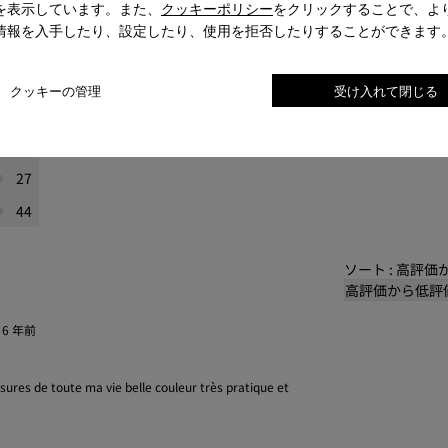
を表示しています。また、
クッキーポリシー
をクリックすることで、よ
情報を入手したり、設定したり、使用を拒否したりすることができます
レビューがフィルタリングされます。
223
クッキーの管理
受け入れて閉じる
76
41
27
44
ソート : 高評
高評価から低評
·
6 年前
sures de toute ma vie belle couleur très pratique et