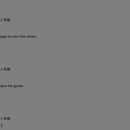
·
2 年前
appy to own the shoes.
·
3 年前
mpra me gusto
·
3 年前
-)