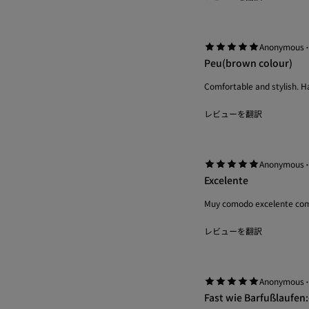
Anonymous
Peu(brown colour)
Comfortable and stylish. H
レビューを翻訳
Anonymous
Excelente
Muy comodo excelente co
レビューを翻訳
Anonymous
Fast wie Barfußlaufen: