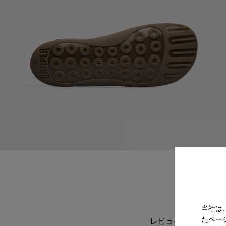
当社は
たペー
レビュー