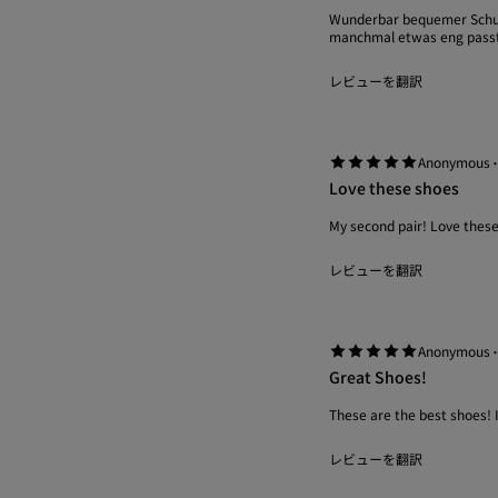
Wunderbar bequemer Schuh 
manchmal etwas eng passt s
レビューを翻訳
Anonymous
Love these shoes
My second pair! Love these
レビューを翻訳
Anonymous
Great Shoes!
These are the best shoes! 
レビューを翻訳