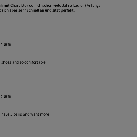
mit Charakter den ich schon viele Jahre kaufe:-) Anfangs
ich aber sehr schnell an und sitzt perfekt.
·
3 年前
 shoes and so comfortable.
·
2 年前
I have 5 pairs and want more!