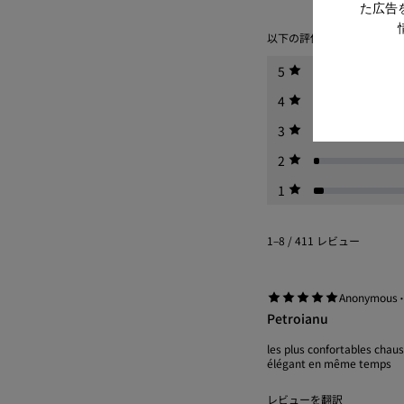
た広告
以下の評価を選択すると、
5
4
3
2
1
1–8 / 411 レビュー
Anonymous
Petroianu
les plus confortables chaus
élégant en même temps
レビューを翻訳