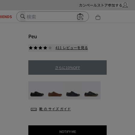
カンペールストア
参加する
マイ・ア
検索
RIENDS
Peu
411 レビューを見る
さらに10%OFF
Peu - 20848-258
Peu - 20848-236
Peu - 20848-218
Peu - 20848-017
靴 の サイズ ガイド
NOTIFY ME