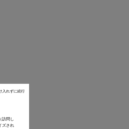
け入れずに続行
（訪問し
イズされ