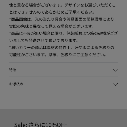
像と異なる場合がございます。デザインをお選びいただくこ
とはできませんのであらかじめご了承ください。
*商品画像は、光の当たり具合や液晶画面の閲覧環境により
実際の色味と異なって見える場合がございます。
*商品に不良が無い場合に限り、包装紙および箱の破損がござ
いましても発送させて頂いております。
*濃いカラーの商品は素材の特性上、汗や水による色移りの
可能性がございます。摩擦、色移りにご注意ください。
特徴
主な素材
お 手入れ
レザー 100% (レザー・ワーキング・グループゴールド認定レ
ザー)
カラー
バーガンディ
当社の靴は厳選された高級素材から作られています。適切な
アウトソール/特徴
靴ケア製品を使用することで靴を保護し、より長持ちさせる
ラバー (ナチュラル 30%, リサイクル素材 20%)
ことができます。
Sale: さらに10%OFF
インソール