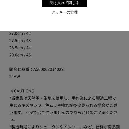
受け入れて閉じる
24.0cm / 38
25.0cm / 39
クッキーの管理
25.5cm / 40
26.0cm / 41
27.0cm / 42
27.5cm / 43
28.5cm / 44
29.0cm / 45
問合せ品番：A500003014029
24AW
《 CAUTION 》
*当商品は天然革・生地を使用し、手作業による製造工程で
生じるキズやシワ、色ムラや擦れが多少見られる場合がござ
います。不良ではございませんのであらかじめご了承くださ
い。
*製造時期によりシュータンやインソールなど、仕様が商品画