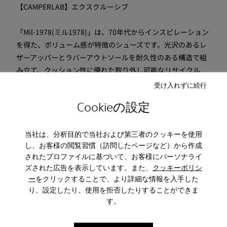
【CAMPERLAB】エクスクルーシブ
「Mil-1978(ミル1978)」は、70年代からインスピレーション
を得た、ボリューム感が特徴のシューズです。光沢のあるレ
ザーアッパーとラバーアウトソールを耐久性のある構造で組
み立て、クッション性に優れた取り外し可能なリサイクル
Ortholite®(オーソライト)インソールが快適な履き心地をもた
受け入れずに続行
らします。流行に左右されず、シーズン通して履いていただ
Cookieの設定
けるローファータイプのデザインはすっきりした足元を演出
してくれます。
当社は、分析目的で当社および第三者のクッキーを使用
し、お客様の閲覧習慣（訪問したページなど）から作成
■インソール取り外し：可
されたプロファイルに基づいて、お客様にパーソナライ
■サイズ：
ズされた広告を表示しています。また、
クッキーポリシ
*カンペールはヨーロッパ・サイズとなっております。このサ
ー
をクリックすることで、より詳細な情報を入手した
イズはあくまでも目安となります。
り、設定したり、使用を拒否したりすることができま
22.5cm / 35
す。
23.0cm / 36
23.5cm / 37