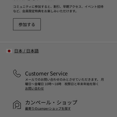
Ortholite®(オーソライト社)製リサイクルフットベッド
靴のお手入れ方法の詳細については
靴ケア ガイド
をご覧くだ
コミュニティに参加すると、割引、早期アクセス、イベント招待
ライニング素材
など、会員限定特典をお楽しみいただけます。
さい。
- レザー 73%
- テキスタイル 27% (リサイクルポリエステル 45%, リサイク
参加する
ルコットン 35%, ビスコース 20%)
日本
/
日本語
Customer Service
メールでのお問い合わせのみとさせていただきます。 月
曜日～金曜日 10時～18時 祝祭日と年末年始を除く
お問い合わせ
カンペール・ショップ
最寄りのcamperショップを探す