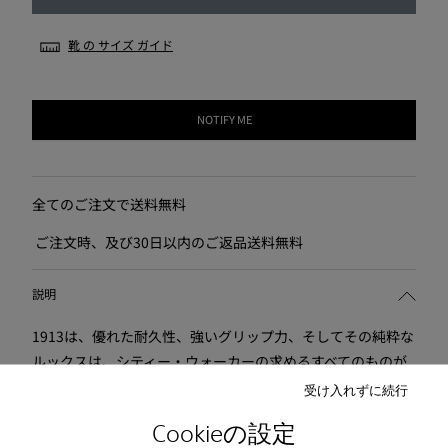
靴 の サイズ ガイド
NOTIFY ME
全てのご注文で送料無料
ご注文時、及び30日以内のご返品送料無料
説明
1913は、優れた耐久性、強いグリップ力、そしてその純粋な
ルックスは、シティー・ウォーカーの求めるすべてのものが
詰まっています。滑りにくいアウトソール。スムースレザ
受け入れずに続行
ー。色: えび茶
Cookieの設定