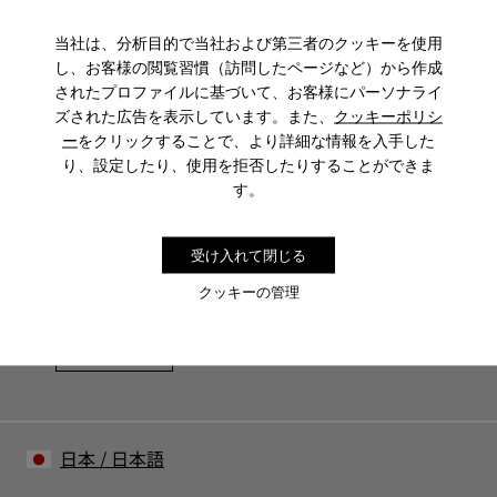
特徴
当社は、分析目的で当社および第三者のクッキーを使用
レザーのライニングのインソール: より快適
し、お客様の閲覧習慣（訪問したページなど）から作成
お 手入れ
ラバーアウトソール: 優れたグリップ力
されたプロファイルに基づいて、お客様にパーソナライ
ライニング: 豚革 80% - ポリエステル 20%
ズされた広告を表示しています。また、
クッキーポリシ
ー
をクリックすることで、より詳細な情報を入手した
り、設定したり、使用を拒否したりすることができま
当社の靴は厳選された高級素材から作られています。適切な
す。
靴ケア製品を使用することで靴を保護し、より長持ちさせる
ことができます。
Sale: さらに10%OFF
受け入れて閉じる
靴のお手入れ方法の詳細については
靴ケア ガイド
をご覧くだ
コミュニティに参加すると、割引、早期アクセス、イベント招待
など、会員限定特典をお楽しみいただけます。
さい。
クッキーの管理
参加する
日本
/
日本語