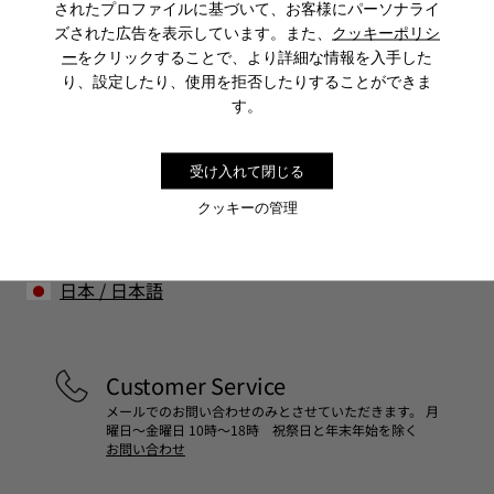
当社の靴は厳選された高級素材から作られています。適切な
されたプロファイルに基づいて、お客様にパーソナライ
靴ケア製品を使用することで靴を保護し、より長持ちさせる
ズされた広告を表示しています。また、
クッキーポリシ
ことができます。
ー
をクリックすることで、より詳細な情報を入手した
Sale: さらに10%OFF
り、設定したり、使用を拒否したりすることができま
靴のお手入れ方法の詳細については
靴ケア ガイド
をご覧くだ
コミュニティに参加すると、割引、早期アクセス、イベント招待
す。
など、会員限定特典をお楽しみいただけます。
さい。
受け入れて閉じる
参加する
クッキーの管理
日本
/
日本語
Customer Service
メールでのお問い合わせのみとさせていただきます。 月
曜日～金曜日 10時～18時 祝祭日と年末年始を除く
お問い合わせ