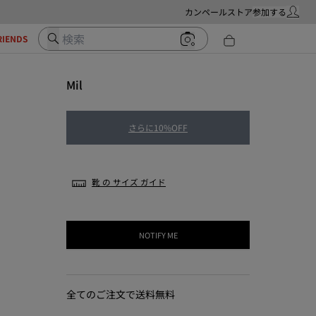
カンペールストア
参加する
マイ・ア
検索
RIENDS
Mil
さらに10%OFF
靴 の サイズ ガイド
NOTIFY ME
全てのご注文で送料無料