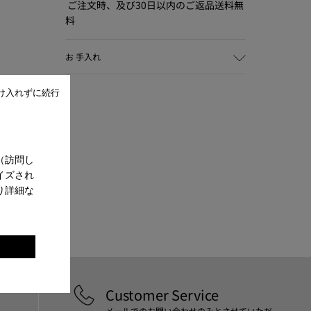
ご注文時、及び30日以内のご返品送料無
料
お 手入れ
け入れずに続行
（訪問し
イズされ
り詳細な
。
Customer Service
メールでのお問い合わせのみとさせていただ