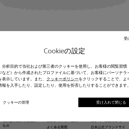
受
Cookieの設定
、分析目的で当社および第三者のクッキーを使用し、お客様の閲覧習慣
ジなど）から作成されたプロファイルに基づいて、お客様にパーソナラ
を表示しています。また、
クッキーポリシー
をクリックすることで、よ
情報を入手したり、設定したり、使用を拒否したりすることができます
クッキーの管理
受け入れて閉じる
Camper.comでお買い
カスタマーサービス
カンペールについて
もの
よくある質問
日本公式ブランドサイ