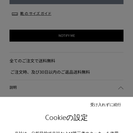
靴 の サイズ ガイド
NOTIFY ME
全てのご注文で送料無料
ご注文時、及び30日以内のご返品送料無料
説明
レトロでありながら未来的なルックスの都会的なシューズ。
受け入れずに続行
Cookieの設定
特徴
カラー: 黒
お 手入れ