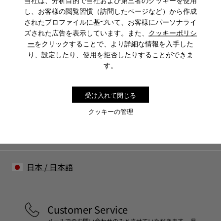
当社は、分析目的で当社および第三者のクッキーを使用
スムースレザーとポニー調
し、お客様の閲覧習慣（訪問したページなど）から作成
取り外し可能なレザーのフットベッド
されたプロファイルに基づいて、お客様にパーソナライ
ヒールとつま先部分をラバーで覆い層になったラバーのアウ
ズされた広告を表示しています。また、
クッキーポリシ
トソール
当社の靴は厳選された高級素材から作られています。適切な
ー
をクリックすることで、より詳細な情報を入手した
ライニング: 豚革 62% - コットン 24% - ファブリック 14%
靴ケア製品を使用することで靴を保護し、より長持ちさせる
り、設定したり、使用を拒否したりすることができま
ことができます。
Sale: さらに10%OFF
す。
靴のお手入れ方法の詳細については
靴ケア ガイド
をご覧くだ
コミュニティに参加すると、割引、早期アクセス、イベント招待
など、会員限定特典をお楽しみいただけます。
さい。
受け入れて閉じる
クッキーの管理
参加する
日本
/
日本語
Customer Service
メールでのお問い合わせのみとさせていただきます。 月