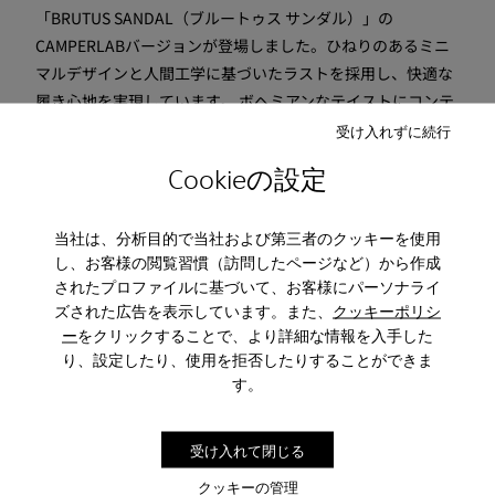
「BRUTUS SANDAL（ブルートゥス サンダル）」の
CAMPERLABバージョンが登場しました。ひねりのあるミニ
マルデザインと人間工学に基づいたラストを採用し、快適な
履き心地を実現しています。 ボヘミアンなテイストにコンテ
ンポラリーを掛け合わせたような軽やかなデザインが魅力で
受け入れずに続行
す。 軽量なXLエクストラライト・アウトソールとアナトミカ
Cookieの設定
ルフットベッドが足に優しく、柔らかく、心地よい感覚をも
たらします。
当社は、分析目的で当社および第三者のクッキーを使用
し、お客様の閲覧習慣（訪問したページなど）から作成
おすすめスタイル・ポイント：カジュアル 軽量 柔軟 耐久性
されたプロファイルに基づいて、お客様にパーソナライ
通気性 グリップ力 テキスタイル フリンジ ワンカラー クロス
ズされた広告を表示しています。また、
クッキーポリシ
アッパー 人間工学 ナチュラル 自然 チャンキーソール コンフ
ー
をクリックすることで、より詳細な情報を入手した
ォート
り、設定したり、使用を拒否したりすることができま
す。
*当商品は天然革・生地を使用し、手作業による生産の過程
で生じる多少のキズやシワ、色ムラや擦れが見られる場合が
受け入れて閉じる
ございます。着用には問題ございませんので予めご了承下さ
いませ。
クッキーの管理