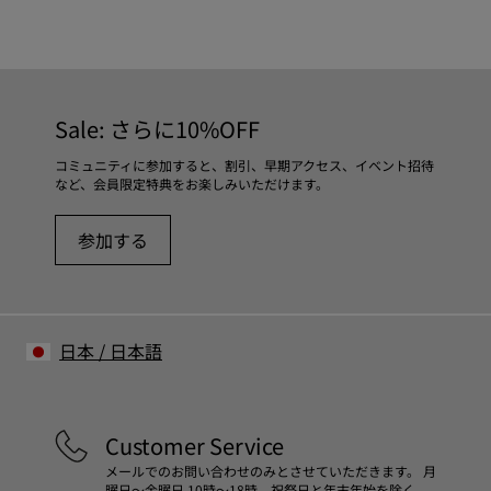
カラー
ブラック
アウトソール / 特徴
当社の靴は厳選された高級素材から作られています。適切な
EVAの軽量素材
靴ケア製品を使用することで靴を保護し、より長持ちさせる
インソール
ことができます。
Sale: さらに10%OFF
PU
ライニング素材
靴のお手入れ方法の詳細については
靴ケア ガイド
をご覧くだ
コミュニティに参加すると、割引、早期アクセス、イベント招待
- コットン 100%
など、会員限定特典をお楽しみいただけます。
さい。
参加する
日本
/
日本語
Customer Service
メールでのお問い合わせのみとさせていただきます。 月
曜日～金曜日 10時～18時 祝祭日と年末年始を除く