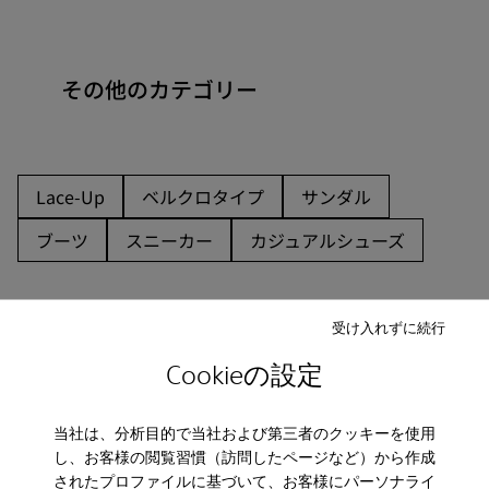
その他のカテゴリー
Lace-Up
ベルクロタイプ
サンダル
ブーツ
スニーカー
カジュアルシューズ
受け入れずに続行
Cookieの設定
CAMPER
キッズ 靴
バレエシューズ ボルドー
当社は、分析目的で当社および第三者のクッキーを使用
し、お客様の閲覧習慣（訪問したページなど）から作成
されたプロファイルに基づいて、お客様にパーソナライ