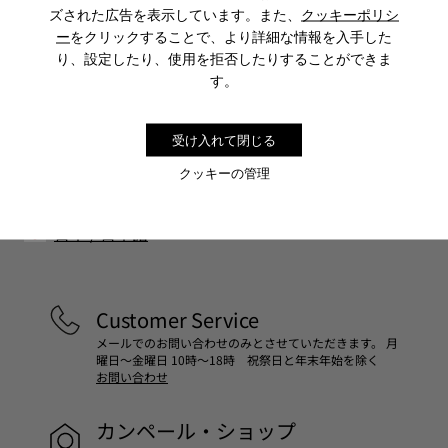
ズされた広告を表示しています。また、
クッキーポリシ
Sale: さらに10%OFF
ー
をクリックすることで、より詳細な情報を入手した
り、設定したり、使用を拒否したりすることができま
コミュニティに参加すると、割引、早期アクセス、イベント招待
す。
など、会員限定特典をお楽しみいただけます。
参加する
受け入れて閉じる
クッキーの管理
日本
/
日本語
Customer Service
メールでのお問い合わせのみとさせていただきます。 月
曜日～金曜日 10時～18時 祝祭日と年末年始を除く
お問い合わせ
カンペール・ショップ