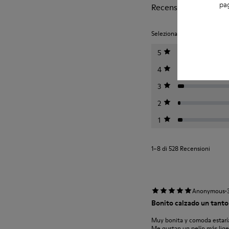
pag
Recensioni di Peu Ra
Seleziona una valutazione qui
5
4
3
2
1
1–8 di 528 Recensioni
·
Anonymous
Bonito calzado un tant
Muy bonita y comoda estaría b
Me gustan un pelín más lige