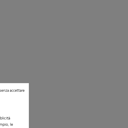
senza accettare
blicità
mpio, le