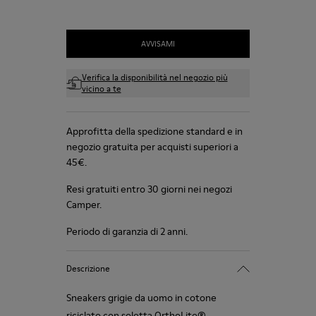
AVVISAMI
Verifica la disponibilità nel negozio più
vicino a te
Approfitta della spedizione standard e in
negozio gratuita per acquisti superiori a
45€.
Resi gratuiti entro 30 giorni nei negozi
Camper.
Periodo di garanzia di 2 anni.
Descrizione
Sneakers grigie da uomo in cotone
riciclato con soletta OrthoLite®