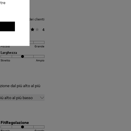
stre
Valutazione media dei clienti
Generale
4
FitRegolazione
Piccolo
Grande
Larghezza
Stretto
Ampio
zione dal più alto al più
iù alto al più basso
FitRegolazione
Piccolo
Grande