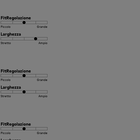
FitRegolazione
Piccolo
Grande
Larghezza
Stretto
Ampio
FitRegolazione
Piccolo
Grande
Larghezza
Stretto
Ampio
FitRegolazione
Piccolo
Grande