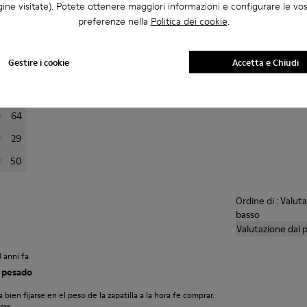
ine visitate). Potete ottenere maggiori informazioni e configurare le vo
mbla
preferenze nella
Politica dei cookie
.
 sotto per filtrare le recensioni.
Gestire i cookie
Accetta e Chiudi
280
105
64
29
50
Ordine di : Valuta
basso
Valutazione dal p
3 anni fa
o pesado
ien fijarse en el peso de la zapatilla a la hora fe comprar.
ras.