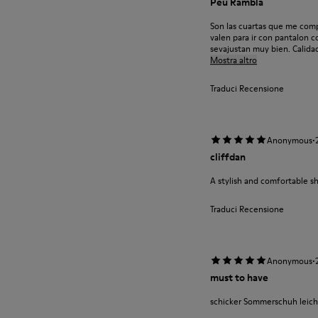
Peu Rambla
Son las cuartas que me comp
valen para ir con pantalon 
sevajustan muy bien. Calidad
Mostra altro
Traduci Recensione
·
Anonymous
cliffdan
A stylish and comfortable s
Traduci Recensione
·
Anonymous
must to have
schicker Sommerschuh leich