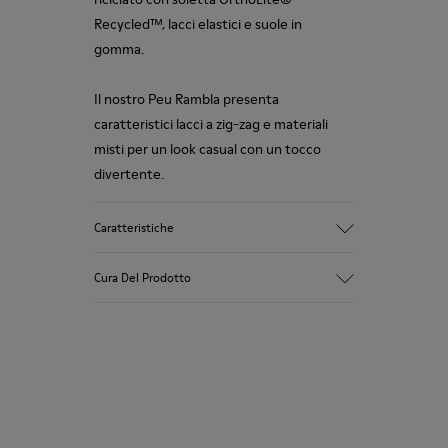
Recycled™, lacci elastici e suole in
gomma.
Il nostro Peu Rambla presenta
caratteristici lacci a zig-zag e materiali
misti per un look casual con un tocco
divertente.
Caratteristiche
Tomaia
Cura Del Prodotto
Cotone riciclato
Colore
Grigio
Suola/Caratteristiche
Le nostre scarpe sono realizzate con
Suola in gomma
materiali di pregio accuratamente
Sottopiede
selezionati. L’uso dei giusti prodotti per la
Sottopiede rimovibile OrthoLite®
cura delle scarpe le protegge e fa sì che
Recycled™