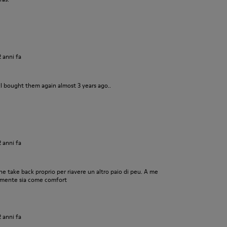
2 anni fa
 bought them again almost 3 years ago..
2 anni fa
e take back proprio per riavere un altro paio di peu. A me
camente sia come comfort
2 anni fa