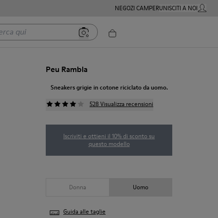
NEGOZI CAMPER
UNISCITI A NOI
MIO AC
 qui
Peu Rambla
Sneakers grigie in cotone riciclato da uomo.
528 Visualizza recensioni
Iscriviti e ottieni il 10% di sconto su
questo modello
Donna
Uomo
Guida alle taglie