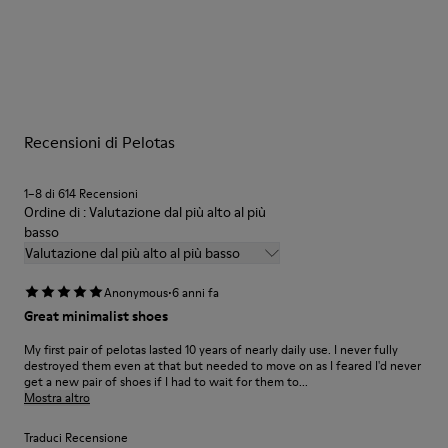
Multicolore
Suola/Caratteristiche
Le nostre scarpe sono realizzate con materiali di pregio
Suola in gomma
accuratamente selezionati. L’uso dei giusti prodotti per la cura
Soletta
delle scarpe le protegge e fa sì che durino più a lungo.
Soletta in PU
Fodera
Per istruzioni dettagliate su come prenderti cura del tuo paio
67,92% Pelle di vitello, 32,08% PET riciclato
Recensioni di Pelotas
di scarpe, consulta la
Guida alla cura delle scarpe
.
1–8 di 614 Recensioni
Ordine di : Valutazione dal più alto al più
basso
Valutazione dal più alto al più basso
·
Anonymous
6 anni fa
Great minimalist shoes
My first pair of pelotas lasted 10 years of nearly daily use. I never fully
destroyed them even at that but needed to move on as I feared I'd never
get a new pair of shoes if I had to wait for them to...
Mostra altro
Traduci Recensione