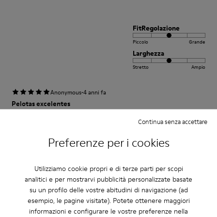
FitRegolazione
Piccolo
Grande
Larghezza
Stretto
Ampio
·
Anonymous
4 anni fa
Pelotas excelentes
Es un calzado perfecto para muchas ocasiones cómodo y elegante
Continua senza accettare
Preferenze per i cookies
Traduci Recensione
Utilizziamo cookie propri e di terze parti per scopi
FitRegolazione
analitici e per mostrarvi pubblicità personalizzate basate
Piccolo
Grande
su un profilo delle vostre abitudini di navigazione (ad
Larghezza
esempio, le pagine visitate). Potete ottenere maggiori
informazioni e configurare le vostre preferenze nella
Stretto
Ampio