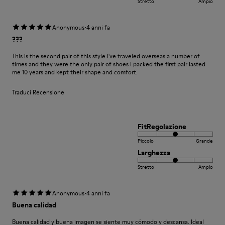
Stretto
Ampio
·
Anonymous
4 anni fa
???
This is the second pair of this style I've traveled overseas a number of
times and they were the only pair of shoes I packed the first pair lasted
me 10 years and kept their shape and comfort.
Traduci Recensione
FitRegolazione
Piccolo
Grande
Larghezza
Stretto
Ampio
·
Anonymous
4 anni fa
Buena calidad
Buena calidad y buena imagen se siente muy cómodo y descansa. Ideal