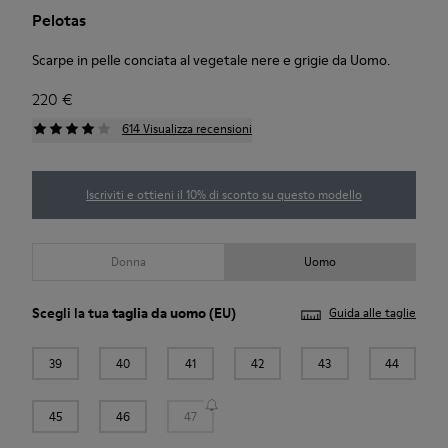
Pelotas
Scarpe in pelle conciata al vegetale nere e grigie da Uomo.
220 €
614 Visualizza recensioni
Iscriviti e ottieni il 10% di sconto su questo modello
Donna
Uomo
Scegli la tua
taglia da uomo
(EU)
Guida alle taglie
39
40
41
42
43
44
45
46
47