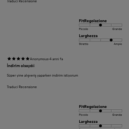
Traduci Recensione
FitRegolazione
Piccolo
Grande
Larghezza
Stretto
Ampio
·
Anonymous
4 anni fa
İndirim olsaydıi
Süper yine alışveriş yaparken indirim istiyorum
Traduci Recensione
FitRegolazione
Piccolo
Grande
Larghezza