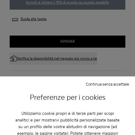
Iscriviti e ottieni il 10% di sconto su questo modello
Guida alle taglie
AVVISAMI
Verifica la disponibilità nel negozio più vicino a te
Approfitta della spedizione standard e in negozio gratuita per
Continua senza accettare
acquisti superiori a 45€.
Preferenze per i cookies
Resi gratuiti entro 30 giorni nei negozi Camper.
Periodo di garanzia di 2 anni.
Utilizziamo cookie propri e di terze parti per scopi
analitici e per mostrarvi pubblicità personalizzate basate
Descrizione
su un profilo delle vostre abitudini di navigazione (ad
esempio, le pagine visitate). Potete ottenere maggiori