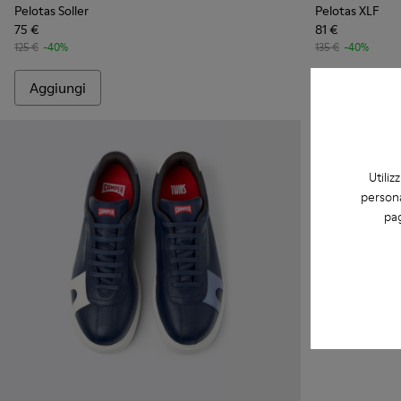
Pelotas Soller
Pelotas XLF
75 €
81 €
125 €
-40%
135 €
-40%
Aggiungi
Aggiungi
Utiliz
persona
pag