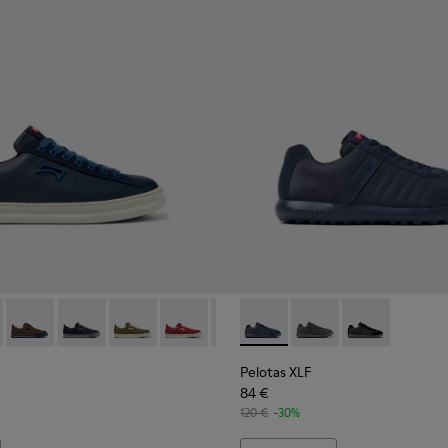
i in pelle blu da uomo.
-001
052-006 - Sneakers in pelle e nabuk blu da uomo.
r - K101052-015
Runner - K101052-014
Runner - K101052-013
Runner - K101052-012
Runner - K101052-011
Runner - K101052-010
Pelotas XLF - K100751-001 - 
Runner - K101052-009
Pelotas XLF - K10075
Runner - K101052-
Pelotas XLF -
Runner - K
Runn
Pelotas XLF
84 €
120 €
-30%