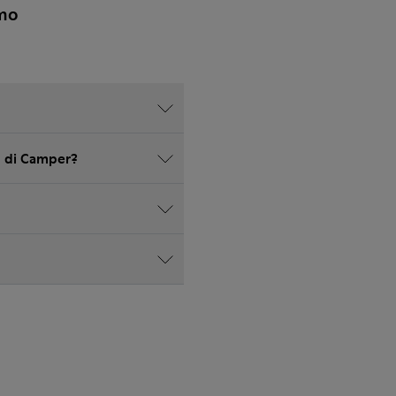
omo
eb di Camper?