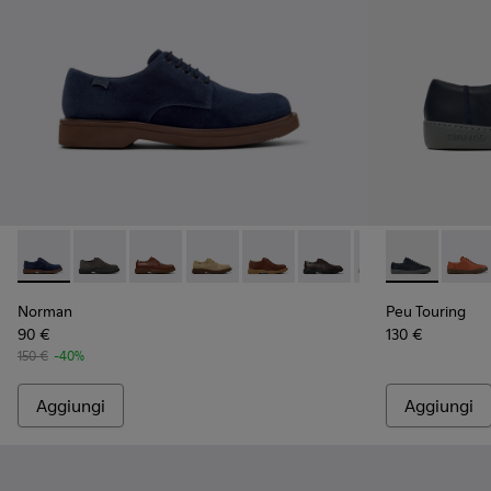
Norman - K100998-008 - Scarpe in pelle scamosciata blu D
Norman - K100998-010
Norman - K100998-009
Norman - K100998-007
Norman - K100998-005
Norman - K100998-002
Norman - K1009
Peu Touring -
Peu T
Norman
Peu Touring
90 €
130 €
150 €
-40%
Aggiungi
Aggiungi