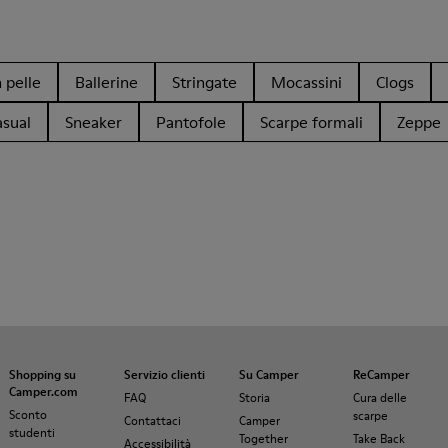
 pelle
Ballerine
Stringate
Mocassini
Clogs
asual
Sneaker
Pantofole
Scarpe formali
Zeppe
Shopping su
Servizio clienti
Su Camper
ReCamper
Camper.com
FAQ
Storia
Cura delle
Sconto
scarpe
Contattaci
Camper
studenti
Together
Take Back
Accessibilità