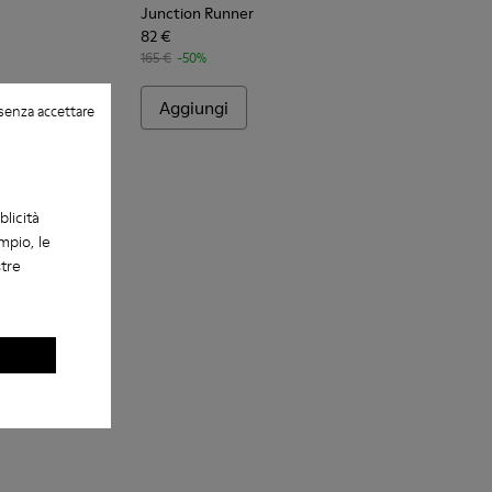
Junction Runner
82 €
165 €
-50%
Aggiungi
senza accettare
blicità
mpio, le
stre