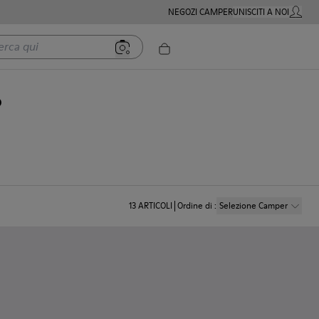
NEGOZI CAMPER
UNISCITI A NOI
MIO AC
 qui
o
13
ARTICOLI
Ordine di
:
Selezione Camper