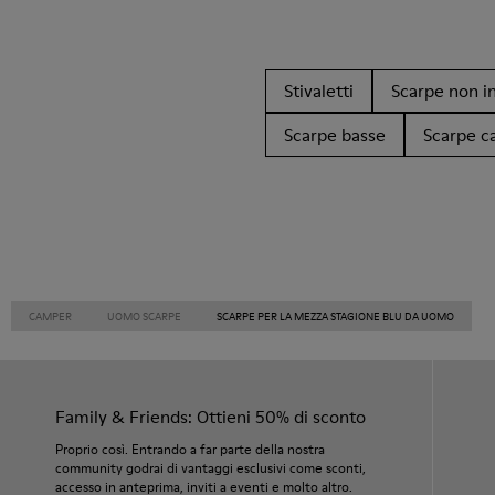
Stivaletti
Scarpe non in
Scarpe basse
Scarpe c
CAMPER
UOMO SCARPE
SCARPE PER LA MEZZA STAGIONE BLU DA UOMO
Family & Friends: Ottieni 50% di sconto
Proprio così. Entrando a far parte della nostra
community godrai di vantaggi esclusivi come sconti,
accesso in anteprima, inviti a eventi e molto altro.