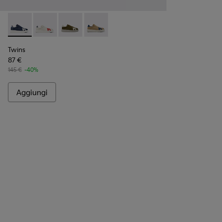
Twins - K100743-045 - Sneaker multicolor in pelle da uomo.
Twins - K100743-044
Twins - K100743-011
Twins - K100743-010
Twins
87 €
145 €
-40%
Aggiungi