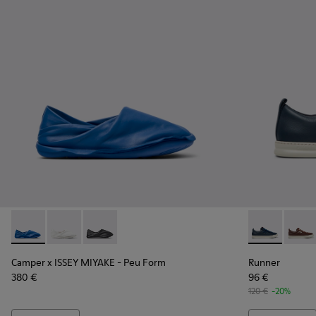
Camper x ISSEY MIYAKE - Peu Form - K101074-004 - Mocassin
Camper x ISSEY MIYAKE - Peu Form - K101074-003
Camper x ISSEY MIYAKE - Peu Form - K101074
Runner - K101
Runne
Camper x ISSEY MIYAKE - Peu Form
Runner
380 €
96 €
120 €
-20%