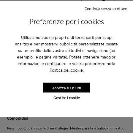
Piccolo
Grande
Continua senza accettare
Larghezza
Preferenze per i cookies
Stretto
Ampio
·
Anonymous
5 anni fa
Utilizziamo cookie propri e di terze parti per scopi
Come camminare scalzi ma molto meglio.
analitici e per mostrarvi pubblicità personalizzate basate
su un profilo delle vostre abitudini di navigazione (ad
Un comfort così mai provato prima. Un caldo abbraccio
esempio, le pagine visitate). Potete ottenere maggiori
informazioni e configurare le vostre preferenze nella
Politica dei cookie
.
FitRegolazione
Piccolo
Grande
Larghezza
Accetta e Chiudi
Stretto
Ampio
Gestire i cookie
·
Anonymous
4 anni fa
Comodidad
Pesan poco buen agarre diseño alegre. Ideales para teletrabajo con estilo