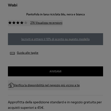
Wabi
Pantofola in lana riciclata blu, nera e bianca
274 Visualizza recensioni
Iscriviti e ottieni il 10% di sconto su questo modello
Guida alle taglie
AVVISAMI
Verifica la disponibilità nel negozio più vicino a te
Approfitta della spedizione standard e in negozio gratuita per
acquisti superiori a 45€.