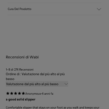
Tomaia
Cura Del Prodotto
Tessuto
Colore
Multicolore
Suola/Caratteristiche
Le nostre scarpe sono realizzate con materiali di pregio
92% gomma / 8% gomma riciclata
accuratamente selezionati. L’uso dei giusti prodotti per la cura
Soletta
delle scarpe le protegge e fa sì che durino più a lungo.
EVA
Lining
Per istruzioni dettagliate su come prenderti cura del tuo paio
74% tessuto (90% lana - 10% poliestere) 26% poliestere
Recensioni di Wabi
di scarpe, consulta la
Guida alla cura delle scarpe
riciclato
1–8 di 274 Recensioni
Ordine di : Valutazione dal più alto al più
basso
Valutazione dal più alto al più basso
·
Anonymous
4 anni fa
a good solid slipper
Comfortable slipper that stays on your foot as you walk and keeps your