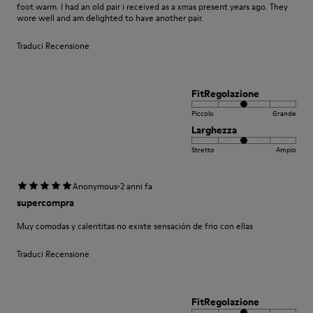
foot warm. I had an old pair i received as a xmas present years ago. They
wore well and am delighted to have another pair.
Traduci Recensione
FitRegolazione
Piccolo
Grande
Larghezza
Stretto
Ampio
·
Anonymous
2 anni fa
supercompra
Muy comodas y calentitas no existe sensación de frio con ellas
Traduci Recensione
FitRegolazione