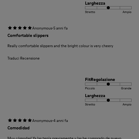
Larghezza
Stretto
Ampio
·
Anonymous
5 anni fa
Comfortable slippers
Really comfortable slippers and the bright colour is very cheery
Traduci Recensione
FitRegolazione
Piccolo
Grande
Larghezza
Stretto
Ampio
·
Anonymous
4 anni fa
Comodidad
Muy cómodas! Ya las tenía previamente y las he comprado de nuevo