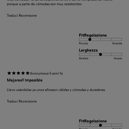
porque a parte de cómodas son muy resistentes
Traduci Recensione
FitRegolazione
Piccolo
Grande
Larghezza
Stretto
Ampio
·
Anonymous
5 anni fa
Mejores? Imposible
Llevo usándolas ya unos añosson cálidas y cómodas y duraderas.
Traduci Recensione
FitRegolazione