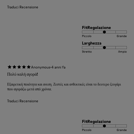
Traduci Recensione
FitRegolazione
Piccolo
Grande
Larghezza
Stretto
Ampio
·
Anonymous
4 anni fa
Πολύ καλή αγορά!
Εξαιρετική ποιότητα και ανεση. Ζεστές και ανθεκτικές είναι το δευτερο ζευγάρι
που αγοράζω μετά από χρόνια.
Traduci Recensione
FitRegolazione
Piccolo
Grande