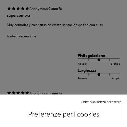
·
Anonymous
2 anni fa
supercompra
Muy comodas y calentitas no existe sensación de frio con ellas
Traduci Recensione
FitRegolazione
Piccolo
Grande
Larghezza
Stretto
Ampio
·
Anonymous
5 anni fa
Come camminare scalzi ma molto meglio.
Continua senza accettare
Un comfort così mai provato prima. Un caldo abbraccio
Preferenze per i cookies