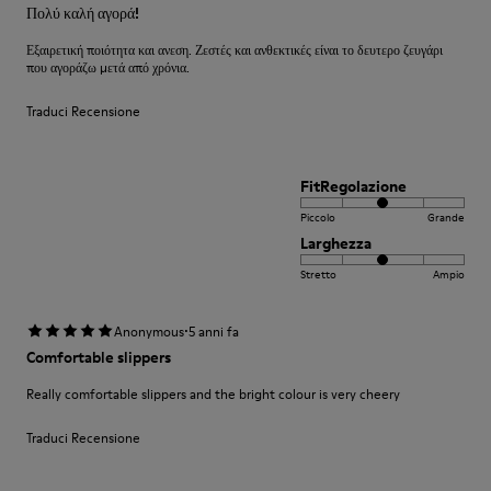
Πολύ καλή αγορά!
Εξαιρετική ποιότητα και ανεση. Ζεστές και ανθεκτικές είναι το δευτερο ζευγάρι
που αγοράζω μετά από χρόνια.
Traduci Recensione
FitRegolazione
Piccolo
Grande
Larghezza
Stretto
Ampio
·
Anonymous
5 anni fa
Comfortable slippers
Really comfortable slippers and the bright colour is very cheery
Traduci Recensione