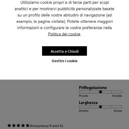
FitRegolazione
Utilizziamo cookie propri e di terze parti per scopi
analitici e per mostrarvi pubblicità personalizzate basate
Piccolo
Grande
su un profilo delle vostre abitudini di navigazione (ad
Larghezza
esempio, le pagine visitate). Potete ottenere maggiori
Stretto
Ampio
informazioni e configurare le vostre preferenze nella
Politica dei cookie
.
·
Anonymous
4 anni fa
Comodidad
Accetta e Chiudi
Pesan poco buen agarre diseño alegre. Ideales para teletrabajo con estilo
Gestire i cookie
Traduci Recensione
FitRegolazione
Piccolo
Grande
Larghezza
Stretto
Ampio
·
Anonymous
4 anni fa