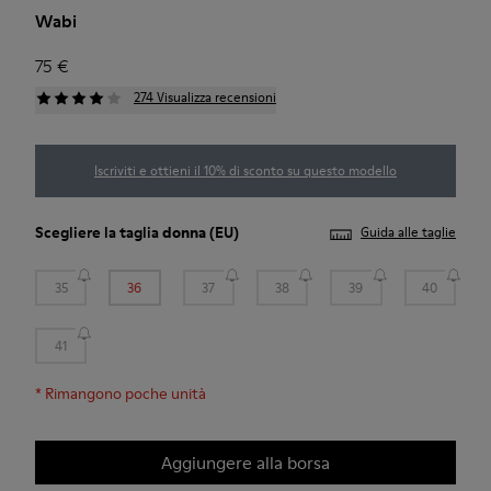
Wabi
75 €
274 Visualizza recensioni
Iscriviti e ottieni il 10% di sconto su questo modello
Scegliere la taglia
donna
(EU)
Guida alle taglie
35
36
37
38
39
40
41
*
Rimangono poche unità
Aggiungere alla borsa