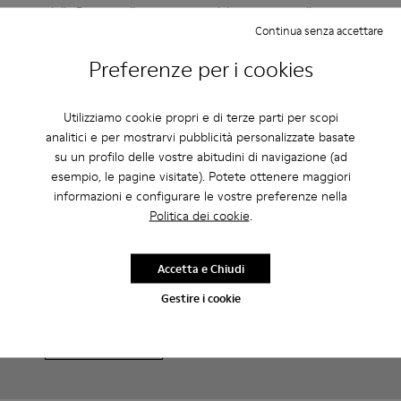
modello Damas nella versione sandalo aperto in pelle pieno
Continua senza accettare
fiore di color beige chiaro e plateau di 6 cm.
Preferenze per i cookies
Cura Del Prodotto
Utilizziamo cookie propri e di terze parti per scopi
analitici e per mostrarvi pubblicità personalizzate basate
su un profilo delle vostre abitudini di navigazione (ad
Le nostre scarpe sono realizzate con materiali di pregio
esempio, le pagine visitate). Potete ottenere maggiori
accuratamente selezionati. L’uso dei giusti prodotti per la cura
informazioni e configurare le vostre preferenze nella
delle scarpe le protegge e fa sì che durino più a lungo.
Family & Friends: Ottieni 50% di
Politica dei cookie
.
sconto
Per istruzioni dettagliate su come prenderti cura del tuo paio
di scarpe, consulta la
Guida alla cura delle scarpe
Proprio così. Entrando a far parte della nostra community godrai
Accetta e Chiudi
di vantaggi esclusivi come sconti, accesso in anteprima, inviti a
eventi e molto altro.
Gestire i cookie
Unisciti a noi