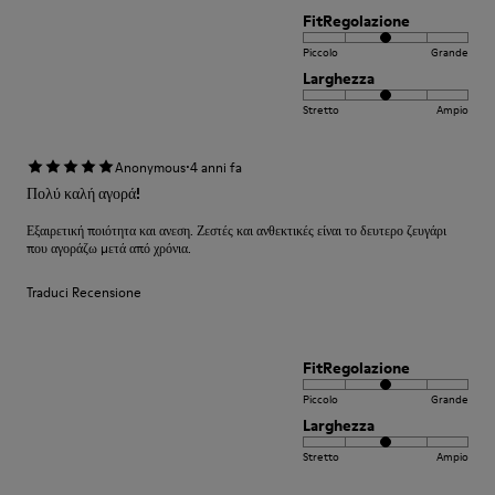
FitRegolazione
Piccolo
Grande
Larghezza
Stretto
Ampio
·
Anonymous
4 anni fa
Πολύ καλή αγορά!
Εξαιρετική ποιότητα και ανεση. Ζεστές και ανθεκτικές είναι το δευτερο ζευγάρι
που αγοράζω μετά από χρόνια.
Traduci Recensione
FitRegolazione
Piccolo
Grande
Larghezza
Stretto
Ampio