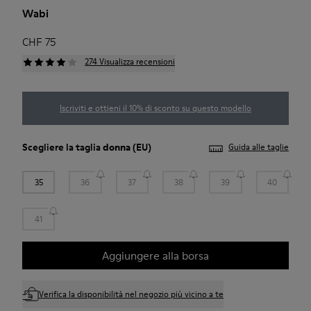
Wabi
CHF 75
274 Visualizza recensioni
Iscriviti e ottieni il 10% di sconto su questo modello
Scegliere la taglia
donna
(EU)
Guida alle taglie
35
36
37
38
39
40
41
Aggiungere alla borsa
Verifica la disponibilità nel negozio più vicino a te