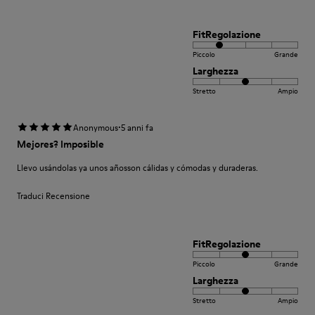
FitRegolazione
Piccolo
Grande
Larghezza
Stretto
Ampio
·
Anonymous
5 anni fa
Mejores? Imposible
Llevo usándolas ya unos añosson cálidas y cómodas y duraderas.
Traduci Recensione
FitRegolazione
Piccolo
Grande
Larghezza
Stretto
Ampio