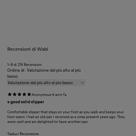
Fodera: 100 % Tessuto (90% Lana - 10% Poliestere)
Le nostre scarpe sono realizzate con materiali di pregio
accuratamente selezionati. L’uso dei giusti prodotti per la cura
delle scarpe le protegge e fa sì che durino più a lungo.
Per istruzioni dettagliate su come prenderti cura del tuo paio
Recensioni di Wabi
di scarpe, consulta la
Guida alla cura delle scarpe
1–8 di 274 Recensioni
Ordine di : Valutazione dal più alto al più
basso
Valutazione dal più alto al più basso
·
Anonymous
4 anni fa
a good solid slipper
Comfortable slipper that stays on your foot as you walk and keeps your
foot warm. I had an old pair i received as a xmas present years ago. They
wore well and am delighted to have another pair.
Traduci Recensione