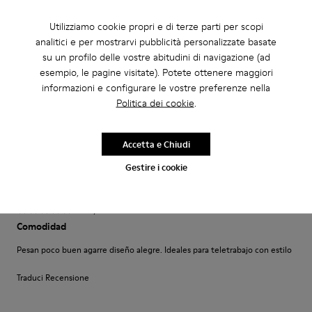
Utilizziamo cookie propri e di terze parti per scopi
·
Anonymous
5 anni fa
analitici e per mostrarvi pubblicità personalizzate basate
Come camminare scalzi ma molto meglio.
su un profilo delle vostre abitudini di navigazione (ad
Un comfort così mai provato prima. Un caldo abbraccio
esempio, le pagine visitate). Potete ottenere maggiori
informazioni e configurare le vostre preferenze nella
Politica dei cookie
.
FitRegolazione
Piccolo
Grande
Accetta e Chiudi
Larghezza
Gestire i cookie
Stretto
Ampio
·
Anonymous
4 anni fa
Comodidad
Pesan poco buen agarre diseño alegre. Ideales para teletrabajo con estilo
Traduci Recensione