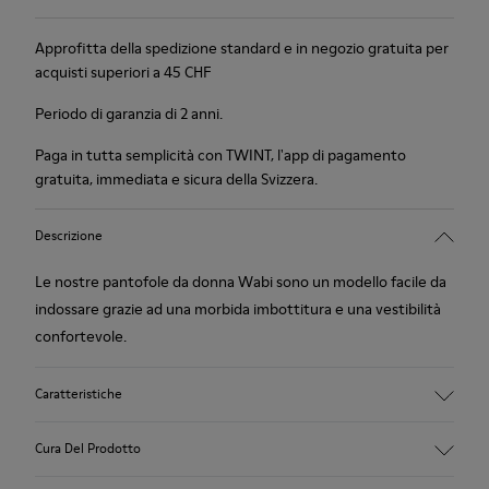
Approfitta della spedizione standard e in negozio gratuita per
acquisti superiori a 45 CHF
Periodo di garanzia di 2 anni.
Paga in tutta semplicità con TWINT, l'app di pagamento
gratuita, immediata e sicura della Svizzera.
Descrizione
Le nostre pantofole da donna Wabi sono un modello facile da
indossare grazie ad una morbida imbottitura e una vestibilità
confortevole.
Caratteristiche
A prova d’inverno: comfort termico.
Cura Del Prodotto
Suola in gomma riciclata
Forma anatomica