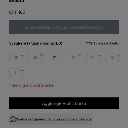
Enduro
CHF 165
Iscriviti e ottieni il 10% di sconto su questo modello
Scegliere la taglia
donna
(EU)
Guida alle taglie
35
36
37
38
39
40
41
*
Rimangono poche unità
Aggiungere alla borsa
Verifica la disponibilità nel negozio più vicino a te