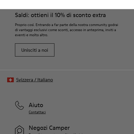
accuratamente selezionati. L’uso dei giusti prodotti per la cura
delle scarpe le protegge e fa sì che durino più a lungo.
Saldi: ottieni il 10% di sconto extra
Per istruzioni dettagliate su come prenderti cura del tuo paio
Proprio così. Entrando a far parte della nostra community godrai
di vantaggi esclusivi come sconti, accesso in anteprima, inviti a
di scarpe, consulta la
Guida alla cura delle scarpe
eventi e molto altro.
Unisciti a noi
Svizzera
/
Italiano
Aiuto
Contattaci
Negozi Camper