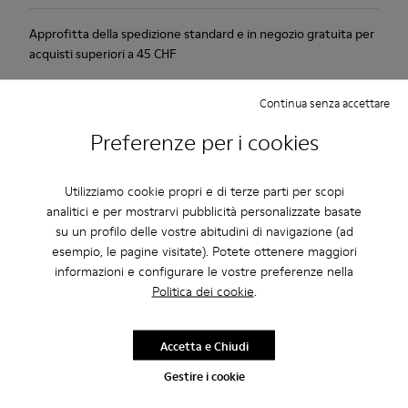
Approfitta della spedizione standard e in negozio gratuita per
acquisti superiori a 45 CHF
Periodo di garanzia di 2 anni.
Continua senza accettare
Paga in tutta semplicità con TWINT, l'app di pagamento
Preferenze per i cookies
gratuita, immediata e sicura della Svizzera.
Utilizziamo cookie propri e di terze parti per scopi
Descrizione
analitici e per mostrarvi pubblicità personalizzate basate
Calzatura urbana dal look avveniristico e sapore rétro.
su un profilo delle vostre abitudini di navigazione (ad
esempio, le pagine visitate). Potete ottenere maggiori
informazioni e configurare le vostre preferenze nella
Caratteristiche
Politica dei cookie
.
Rosa.
Cura Del Prodotto
Scarpa di vernice.
Accetta e Chiudi
Soletta estraibile foderata in pelle.
Strato in gomma che avvolge il tallone e la punta.
Gestire i cookie
Fodera: 50 % Poliestere - 35 % Pelle Suina - 15 % Tessuto
Le nostre scarpe sono realizzate con materiali di pregio